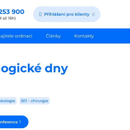
253 900
Přihlášení pro klienty
9 až 16h)
jitele ordinací
Články
Kontakty
ologické dny
nkologie
501 - chirurgie
onference