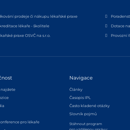
dkování prodeje či nákupu lékařské praxe
Poradenstv
kreditace lékaře - školitele
Dotace na
kařské praxe OSVČ na s.r.o.
Provozní 
čnost
Navigace
 najdete
Články
ozice
Časopis IPL
ia
Často kladené otázky
Slovník pojmů
konference pro lékaře
Stáhnout program
pro vzdálenou správu: