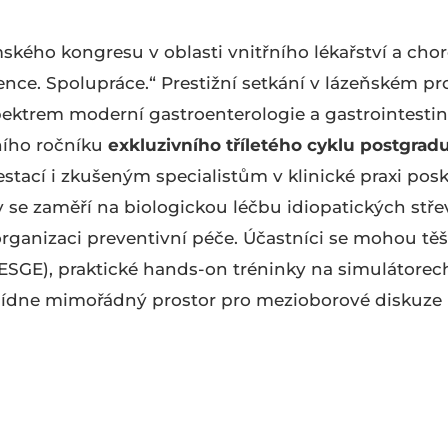
kého kongresu v oblasti vnitřního lékařství a chor
ce. Spolupráce.“ Prestižní setkání v lázeňském pro
pektrem moderní gastroenterologie a gastrointest
vního ročníku
exkluzivního tříletého cyklu postgradu
estací i zkušeným specialistům v klinické praxi pos
 se zaměří na biologickou léčbu idiopatických stř
rganizaci preventivní péče. Účastníci se mohou t
(ESGE), praktické hands-on tréninky na simulátorec
bídne mimořádný prostor pro mezioborové diskuze 