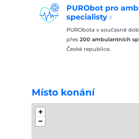
PURObot pro ambu
specialisty
PURObota v současné dob
přes
200 ambulantních spe
České republice.
Místo konání
+
−