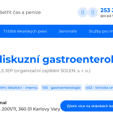
253 
etřit čas a peníze
(po-pá 
Tržiště lékařských praxí
Semináře
Služby pro ma
 diskuzní gastroenter
JEP (organizační zajištění SOLEN, s. r. o.)
itřní lékařství - interna
105 - gastroenterologie
402 - klinická o
mal
Zjistit více na stránkách k
a 2001/11, 360 01 Karlovy Vary