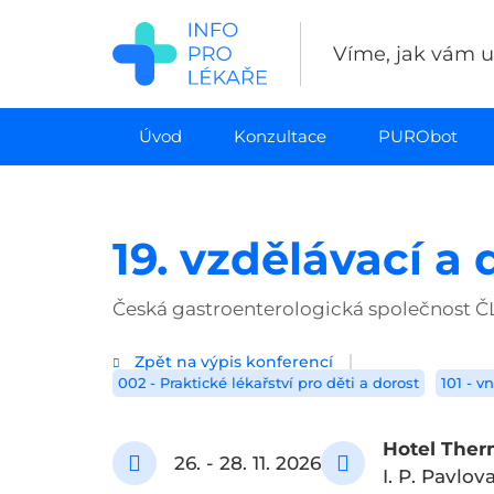
Přejít
k
Víme, jak vám uš
hlavnímu
obsahu
Úvod
Konzultace
PURObot
19. vzdělávací a
Česká gastroenterologická společnost ČLS 
Zpět na výpis konferencí
002 - Praktické lékařství pro děti a dorost
101 - vn
Hotel Ther
26. - 28. 11. 2026
I. P. Pavlov