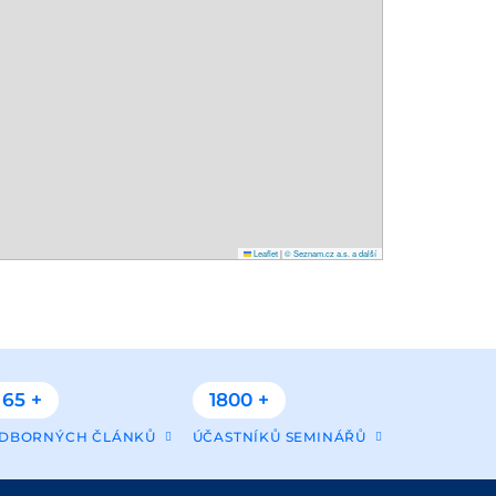
Leaflet
|
© Seznam.cz a.s. a další
65 +
1800 +
DBORNÝCH ČLÁNKŮ
ÚČASTNÍKŮ SEMINÁŘŮ