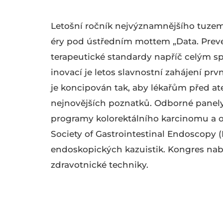
Letošní ročník nejvýznamnějšího tuzems
éry pod ústředním mottem „Data. Preven
terapeutické standardy napříč celým s
inovací je letos slavnostní zahájení pr
je koncipován tak, aby lékařům před at
nejnovějších poznatků. Odborné panely
programy kolorektálního karcinomu a o
Society of Gastrointestinal Endoscopy 
endoskopických kazuistik. Kongres na
zdravotnické techniky.