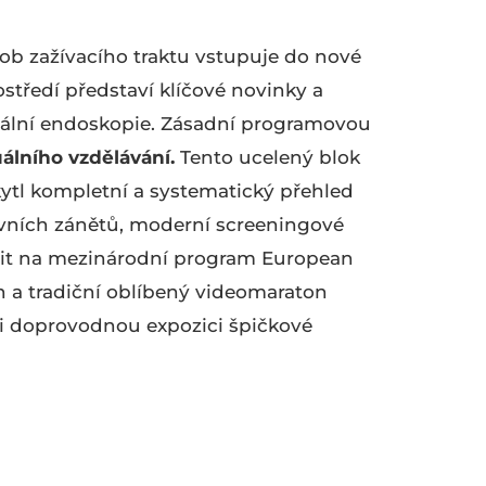
ob zažívacího traktu vstupuje do nové
středí představí klíčové novinky a
inální endoskopie. Zásadní programovou
álního vzdělávání.
Tento ucelený blok
kytl kompletní a systematický přehled
evních zánětů, moderní screeningové
ěšit na mezinárodní program European
h a tradiční oblíbený videomaraton
i doprovodnou expozici špičkové