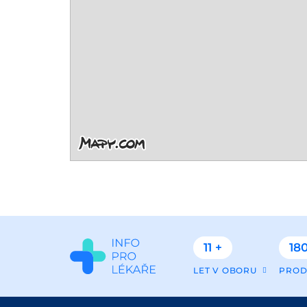
11 +
180
LET V OBORU
PROD