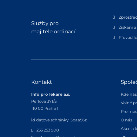
Zprostře
Služby pro
Získání a
majitele ordinací
Převod lé
Kontakt
Spole
Info pro lékaře a.s.
Kde nás
Perlová 371/5
Volné p
110 00 Praha 1
Pro méd
id datové schránky: 5paa56z
O nás
Akce a 
253 253 900