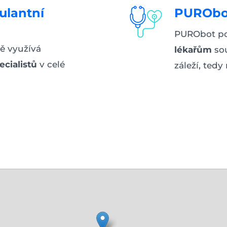
lantní
PURObot
PURObot 
ě využívá
lékařům
sou
cialistů
v celé
záleží, tedy