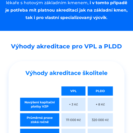
lékaře s hotovým základním kmenem,
i v tomto případě
je potřeba mít platnou akreditaci jak na základní kmen,
tak i pro vlastní specializovaný výcvik
.
Výhody akreditace pro VPL a PLDD