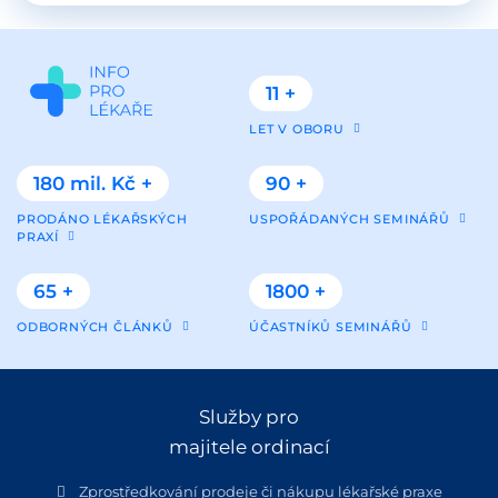
11 +
LET V OBORU
180 mil. Kč +
90 +
PRODÁNO LÉKAŘSKÝCH
USPOŘÁDANÝCH SEMINÁŘŮ
PRAXÍ
65 +
1800 +
ODBORNÝCH ČLÁNKŮ
ÚČASTNÍKŮ SEMINÁŘŮ
Služby pro
majitele ordinací
Zprostředkování prodeje či nákupu lékařské praxe