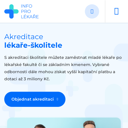
Přejít
k
hlavnímu
obsahu
Akreditace
lékaře-školitele
S akreditaci školitele můžete zaměstnat mladé lékaře po
lékařské fakultě či se základním kmenem. Vybrané
odbornosti dále mohou získat vyšší kapitační platbu a
dotaci až 3 miliony Kč.
Objednat akreditaci