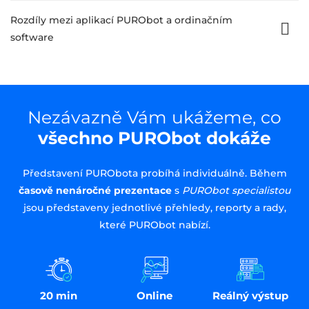
Rozdíly mezi aplikací PURObot a ordinačním
software
Nezávazně Vám ukážeme, co
všechno PURObot dokáže
Představení PURObota probíhá individuálně. Během
časově nenáročné prezentace
s
PURObot specialistou
jsou představeny jednotlivé přehledy, reporty a rady,
které PURObot nabízí.
20 min
Online
Reálný výstup