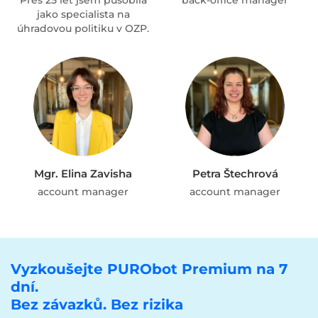
Přes 25 let jsem působila
back-office manager
jako specialista na
úhradovou politiku v OZP.
Mgr. Elina Zavisha
Petra Štechrová
account manager
account manager
Vyzkoušejte PURObot Premium na 7
dní.
Bez závazků. Bez rizika