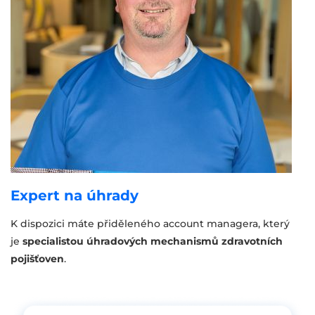
Expert na úhrady
K dispozici máte přiděleného account managera, který
je
specialistou úhradových mechanismů zdravotních
pojišťoven
.