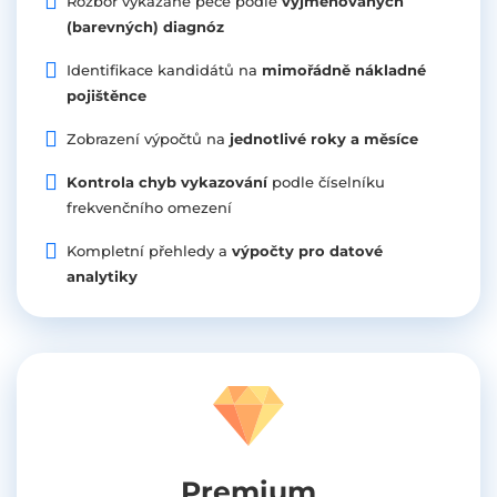
Rozbor vykázané péče podle
vyjmenovaných
(barevných) diagnóz
Identifikace kandidátů na
mimořádně nákladné
pojištěnce
Zobrazení výpočtů na
jednotlivé roky a měsíce
Kontrola chyb vykazování
podle číselníku
frekvenčního omezení
Kompletní přehledy a
výpočty pro datové
analytiky
Premium