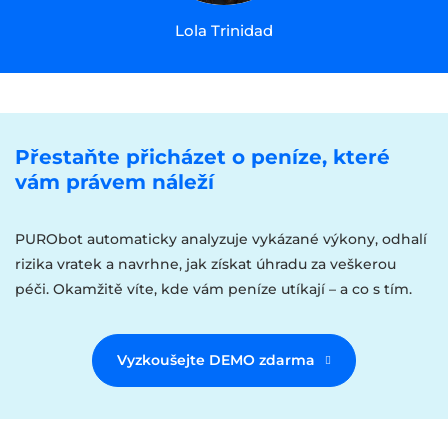
Lola Trinidad
Přestaňte přicházet o peníze, které
vám právem náleží
PURObot automaticky analyzuje vykázané výkony, odhalí
rizika vratek a navrhne, jak získat úhradu za veškerou
péči. Okamžitě víte, kde vám peníze utíkají – a co s tím.
Vyzkoušejte DEMO zdarma