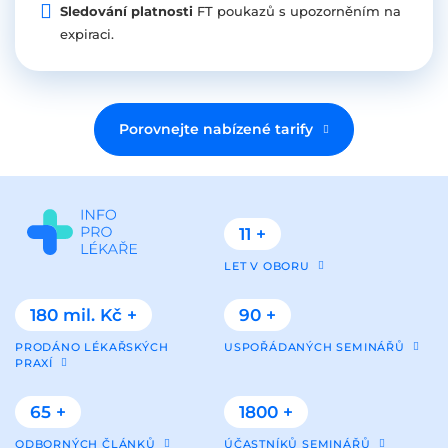
Sledování platnosti
FT poukazů s upozorněním na
expiraci.
Porovnejte nabízené tarify
11 +
LET V OBORU
180 mil. Kč +
90 +
PRODÁNO LÉKAŘSKÝCH
USPOŘÁDANÝCH SEMINÁŘŮ
PRAXÍ
65 +
1800 +
ODBORNÝCH ČLÁNKŮ
ÚČASTNÍKŮ SEMINÁŘŮ