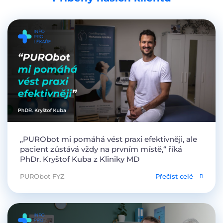
„PURObot mi pomáhá vést praxi efektivněji, ale
pacient zůstává vždy na prvním místě,“ říká
PhDr. Kryštof Kuba z Kliniky MD
PURObot FYZ
Přečíst celé