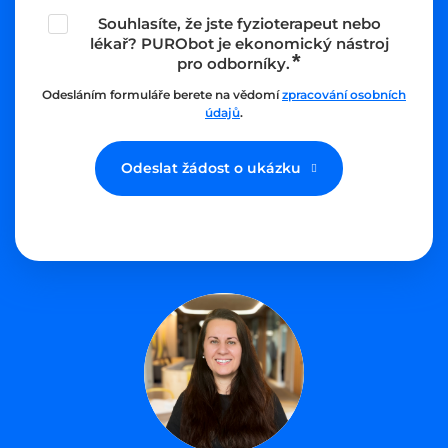
Souhlasíte, že jste fyzioterapeut nebo
lékař? PURObot je ekonomický nástroj
pro odborníky.
Odesláním formuláře berete na vědomí
zpracování osobních
údajů
.
Odeslat žádost o ukázku