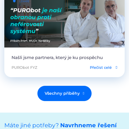
Našli jsme partnera, který je ku prospěchu
PURObot FYZ
Přečíst celé
Všechny příběhy
Máte jiné potřeby?
Navrhneme řešení