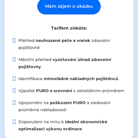
Mám zájem o ukázku
Tarifem získáte:
Přehled
neuhrazené péče a vratek
zdravotní
pojišťovně
Měsíční přehled
vyúčtování úhrad zdravotní
pojišťovny
Identifikace
mimořádně nákladných pojištěnců
Výpočet
PURO a srovnání
s celostátním průměrem
Upozornění na
poškození PURO
a sledování
průměrné nákladovosti
Doporučení na míru k
ideální ekonomické
optimalizaci výkonu ordinace