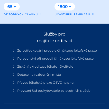
65 +
1800 +
ODBORNÝCH ČLÁNKŮ
ÚČASTNÍKŮ SEMINÁŘŮ
Služby pro
majitele ordinací
Zprostředkování prodeje či nákupu lékařské praxe
Poradenství při prodeji či nákupu lékařské praxe
Získání akreditace lékaře - školitele
Dotace na rezidenční místa
Převod lékařské praxe OSVČ na s.r.o.
Provozní řád poskytovatele zdravotních služeb