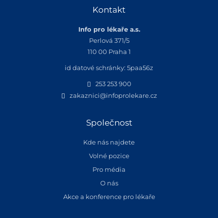
Kontakt
Info pro lékaře a.s.
Perlová 371/5
110 00 Praha 1
id datové schránky: 5paa56z
253 253 900
zakaznici@infoprolekare.cz
Společnost
Kde nás najdete
Volné pozice
Pro média
O nás
Akce a konference pro lékaře