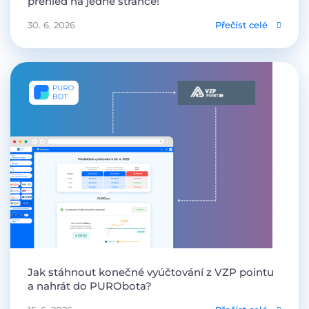
přehled na jedné stránce!
30. 6. 2026
Přečíst celé
Jak stáhnout konečné vyúčtování z VZP pointu
a nahrát do PURObota?