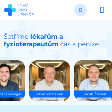
Přejít
k
hlavnímu
obsahu
Šetříme
lékařům a
fyzioterapeutům
čas a peníze
 Löwinger
Pavel Pechánek
Jakub Ždímal