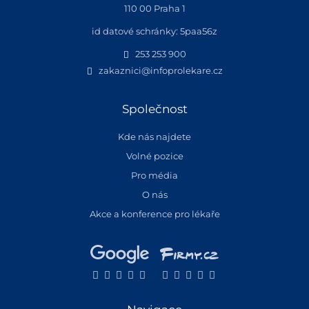
110 00 Praha 1
id datové schránky: 5paa56z
253 253 900
zakaznici@infoprolekare.cz
Společnost
Kde nás najdete
Volné pozice
Pro média
O nás
Akce a konference pro lékaře