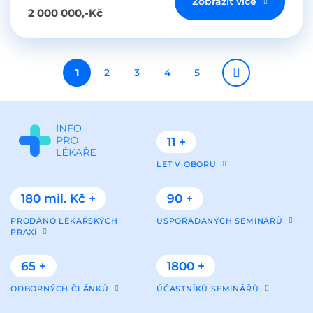
Zobrazit více
2 000 000,-Kč
Pagination
Aktuální
1
Page
2
Page
3
Page
4
Page
5
stránka
11 +
LET V OBORU
180 mil. Kč +
90 +
PRODÁNO LÉKAŘSKÝCH
USPOŘÁDANÝCH SEMINÁŘŮ
PRAXÍ
65 +
1800 +
ODBORNÝCH ČLÁNKŮ
ÚČASTNÍKŮ SEMINÁŘŮ