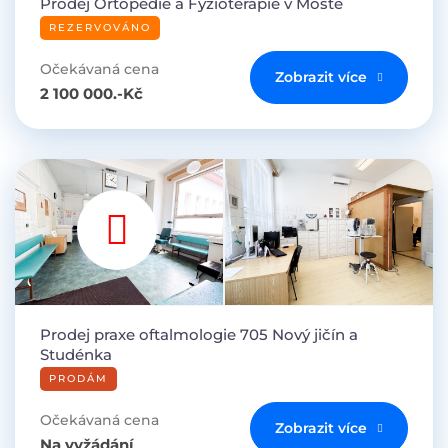
Prodej Ortopedie a Fyzioterapie v Mostě
REZERVOVÁNO
Očekávaná cena
Zobrazit více
2 100 000.-Kč
Prodej praxe oftalmologie 705 Nový jičín a
Studénka
PRODÁM
Očekávaná cena
Zobrazit více
Na vyžádání