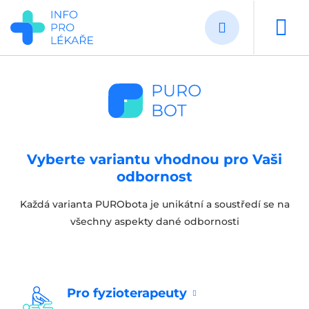
Přejít
k
hlavnímu
obsahu
Vyberte variantu vhodnou pro Vaši
odbornost
Každá varianta PURObota je unikátní a soustředí se na
všechny aspekty dané odbornosti
Pro fyzioterapeuty