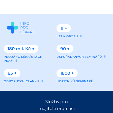
11 +
LET V OBORU
180 mil. Kč +
90 +
PRODÁNO LÉKAŘSKÝCH
USPOŘÁDANÝCH SEMINÁŘŮ
PRAXÍ
65 +
1800 +
ODBORNÝCH ČLÁNKŮ
ÚČASTNÍKŮ SEMINÁŘŮ
Služby pro
majitele ordinací