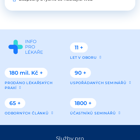
11 +
LET V OBORU
180 mil. Kč +
90 +
PRODÁNO LÉKAŘSKÝCH
USPOŘÁDANÝCH SEMINÁŘŮ
PRAXÍ
65 +
1800 +
ODBORNÝCH ČLÁNKŮ
ÚČASTNÍKŮ SEMINÁŘŮ
Služby pro