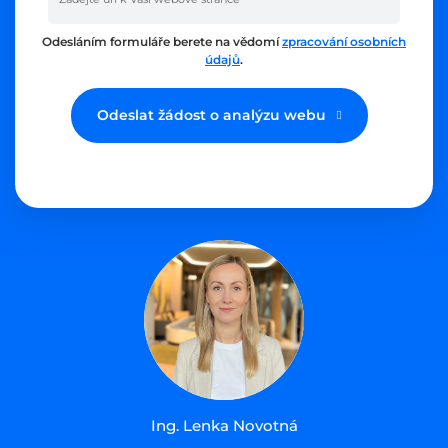
Odesláním formuláře berete na vědomí
zpracování osobních
údajů
.
Odeslat žádost o analýzu webu
Ing. Lenka Novotná