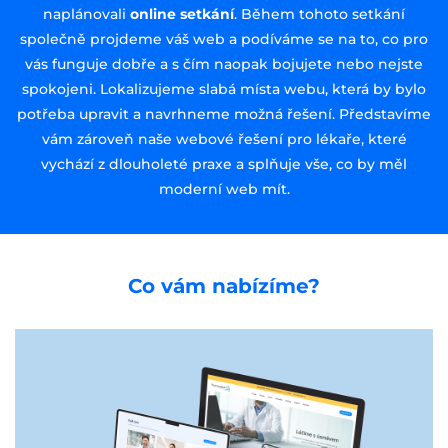
naplánovali
online setkání
. Během tohoto setkání
společně projdeme váš web a podíváme se na to, co pro
vás funguje dobře a s čím naopak bojujete nebo nejste
spokojeni. Lokalizujeme slabá místa webu, která by bylo
potřeba upravit a navrhneme možná řešení. Představíme
vám zároveň naše webové řešení pro lékaře, které
vychází z dlouholeté praxe a splňuje vše, co by měl
moderní web mít.
Co vám nabízíme?