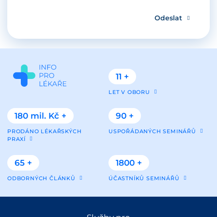
Odeslat
11 +
LET V OBORU
180 mil. Kč +
90 +
PRODÁNO LÉKAŘSKÝCH
USPOŘÁDANÝCH SEMINÁŘŮ
PRAXÍ
65 +
1800 +
ODBORNÝCH ČLÁNKŮ
ÚČASTNÍKŮ SEMINÁŘŮ