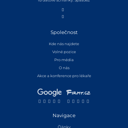
id datové schránky: 5paa56z
Společnost
Kde nás najdete
Volné pozice
Pro média
O nás
Akce a konference pro lékaře
Navigace
Články