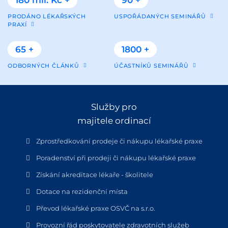
PRODÁNO LÉKAŘSKÝCH
USPOŘÁDANÝCH SEMINÁŘŮ
PRAXÍ
65 +
1800 +
ODBORNÝCH ČLÁNKŮ
ÚČASTNÍKŮ SEMINÁŘŮ
Služby pro
majitele ordinací
Zprostředkování prodeje či nákupu lékařské praxe
Poradenství při prodeji či nákupu lékařské praxe
Získání akreditace lékaře - školitele
Dotace na rezidenční místa
Převod lékařské praxe OSVČ na s.r.o.
Provozní řád poskytovatele zdravotních služeb