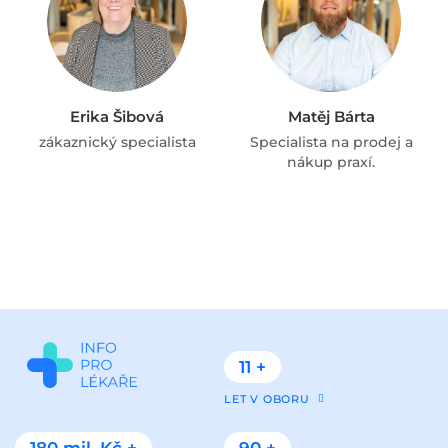
Erika Šibová
Matěj Bárta
zákaznický specialista
Specialista na prodej a
nákup praxí.
11 +
LET V OBORU
180 mil. Kč +
90 +