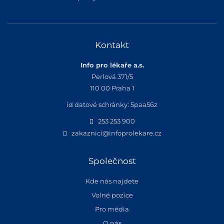
Kontakt
Info pro lékaře a.s.
Perlová 371/5
110 00 Praha 1
id datové schránky: 5paa56z
253 253 900
zakaznici@infoprolekare.cz
Společnost
Kde nás najdete
Volné pozice
Pro média
O nás