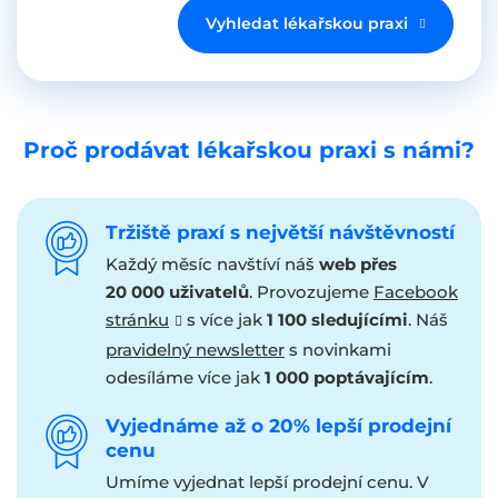
Vyhledat lékařskou praxi
Proč prodávat lékařskou praxi s námi?
Tržiště praxí s největší návštěvností
Každý měsíc navštíví náš
web přes
20 000 uživatelů
. Provozujeme
Facebook
stránku
s více jak
1 100 sledujícími
. Náš
pravidelný newsletter
s novinkami
odesíláme více jak
1 000 poptávajícím
.
Vyjednáme až o 20% lepší prodejní
cenu
Umíme vyjednat lepší prodejní cenu. V