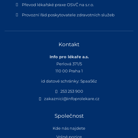
Převod lékařské praxe OSVČ na s.r.o.
Provozní řád poskytovatele zdravotních služeb
Kontakt
Info pro lékaře a.s.
Perlová 371/5
110 00 Praha 1
id datové schránky: 5paa56z
253 253 900
zakaznici@infoprolekare.cz
Společnost
Kde nás najdete
Volné pozice