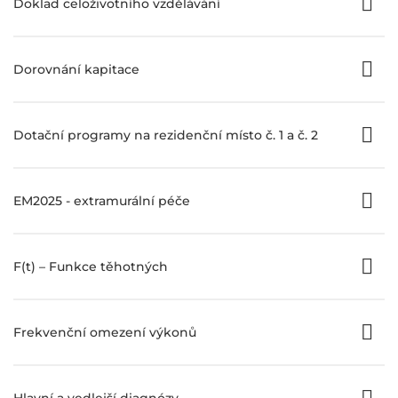
Doklad celoživotního vzdělávání
Dorovnání kapitace
Dotační programy na rezidenční místo č. 1 a č. 2
EM2025 - extramurální péče
F(t) – Funkce těhotných
Frekvenční omezení výkonů
Hlavní a vedlejší diagnózy