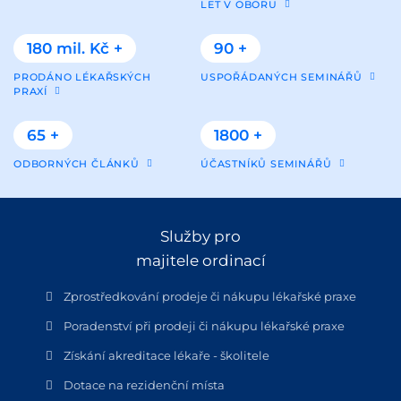
LET V OBORU
180 mil. Kč +
90 +
PRODÁNO LÉKAŘSKÝCH
USPOŘÁDANÝCH SEMINÁŘŮ
PRAXÍ
65 +
1800 +
ODBORNÝCH ČLÁNKŮ
ÚČASTNÍKŮ SEMINÁŘŮ
Služby pro
majitele ordinací
Zprostředkování prodeje či nákupu lékařské praxe
Poradenství při prodeji či nákupu lékařské praxe
Získání akreditace lékaře - školitele
Dotace na rezidenční místa