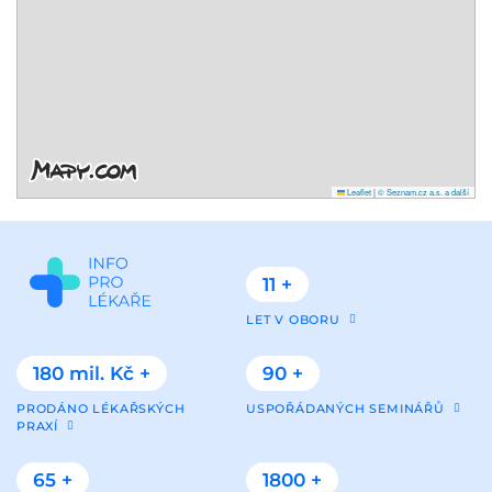
Leaflet
|
© Seznam.cz a.s. a další
11 +
LET V OBORU
180 mil. Kč +
90 +
PRODÁNO LÉKAŘSKÝCH
USPOŘÁDANÝCH SEMINÁŘŮ
PRAXÍ
65 +
1800 +