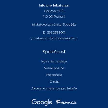
Info pro lékaře a.s.
Perlová 371/5
110 00 Praha 1
id datové schránky: 5paa56z
253 253 900
zakaznici@infoprolekare.cz
Společnost
Kde nás najdete
Volné pozice
Pro média
O nás
Akce a konference pro lékaře