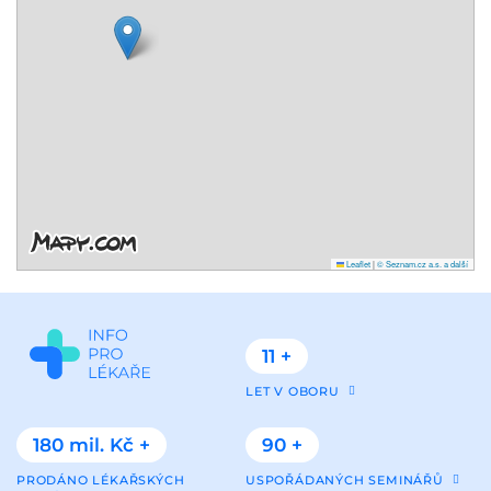
Leaflet
|
© Seznam.cz a.s. a další
11 +
LET V OBORU
180 mil. Kč +
90 +
PRODÁNO LÉKAŘSKÝCH
USPOŘÁDANÝCH SEMINÁŘŮ