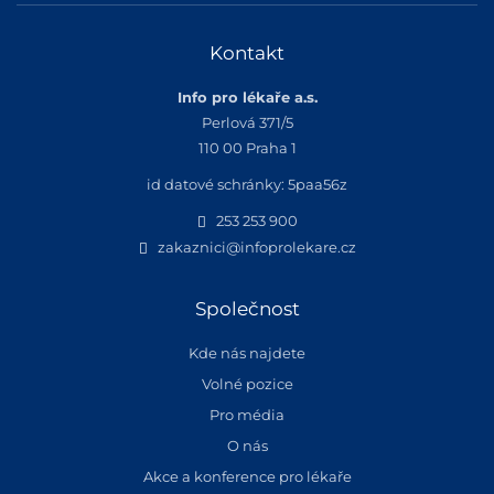
Kontakt
Info pro lékaře a.s.
Perlová 371/5
110 00 Praha 1
id datové schránky: 5paa56z
253 253 900
zakaznici@infoprolekare.cz
Společnost
Kde nás najdete
Volné pozice
Pro média
O nás
Akce a konference pro lékaře