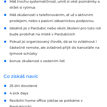
Máš trochu systematičnost, umíš si vést poznámky a
držet si rytmus
Máš zkušenosti s telefonováním, ať už s aktivním
prodejem, nebo s pasivní zákaznickou podporou.
Ideálně jsi z Pardubic nebo okolí, školení pro tuto roli
bude probíhat na místě v Pardubicích
Pokud jsi organizovaný člověk, dá se to zvládnout i
částečně remote, ale zvládneš přijít do kanceláře na
týmové schůzky
bonus: zkušenost s vedením lidí
Co získáš navíc
25 dní dovolené
4 sick days
flexibilní home office (občas se potkáme v
Pardubicích)