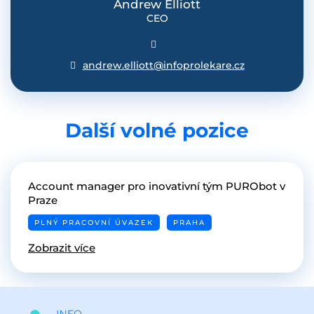
Andrew Elliott
CEO
andrew.elliott@infoprolekare.cz
Další volné pozice
Account manager pro inovativní tým PURObot v
Praze
PLNÝ PRACOVNÍ ÚVAZEK
PRAHA
Zobrazit více