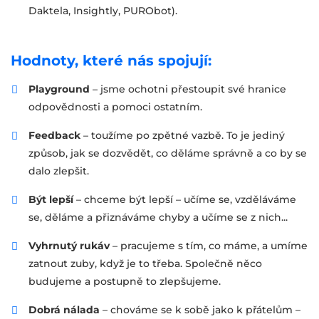
Daktela, Insightly, PURObot).
Hodnoty, které nás spojují:
Playground
– jsme ochotni přestoupit své hranice
odpovědnosti a pomoci ostatním.
Feedback
– toužíme po zpětné vazbě. To je jediný
způsob, jak se dozvědět, co děláme správně a co by se
dalo zlepšit.
Být lepší
– chceme být lepší – učíme se, vzděláváme
se, děláme a přiznáváme chyby a učíme se z nich...
Vyhrnutý rukáv
– pracujeme s tím, co máme, a umíme
zatnout zuby, když je to třeba. Společně něco
budujeme a postupně to zlepšujeme.
Dobrá nálada
– chováme se k sobě jako k přátelům –