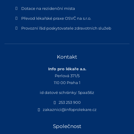
Dotace na rezidenční místa
Převod lékařské praxe OSVČ na s.r.o.
Provozní řád poskytovatele zdravotních služeb
Kontakt
Info pro lékaře a.s.
Perlová 371/5
110 00 Praha 1
id datové schránky: 5paa56z
253 253 900
zakaznici@infoprolekare.cz
Společnost