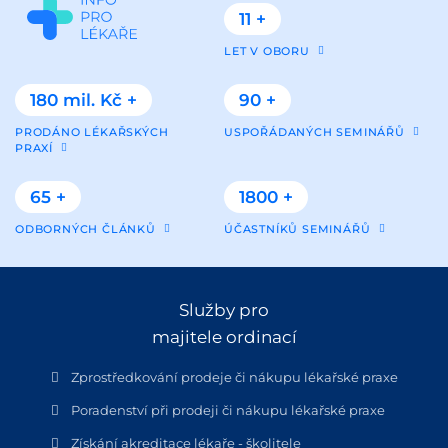
11 +
LET V OBORU
180 mil. Kč +
90 +
PRODÁNO LÉKAŘSKÝCH
USPOŘÁDANÝCH SEMINÁŘŮ
PRAXÍ
65 +
1800 +
ODBORNÝCH ČLÁNKŮ
ÚČASTNÍKŮ SEMINÁŘŮ
Služby pro
majitele ordinací
Zprostředkování prodeje či nákupu lékařské praxe
Poradenství při prodeji či nákupu lékařské praxe
Získání akreditace lékaře - školitele