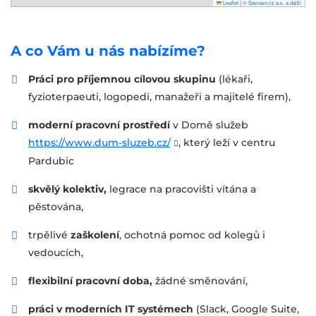
Leaflet
|
© Seznam.cz a.s. a další
A co Vám u nás nabízíme?
Práci pro příjemnou cílovou skupinu
(lékaři,
fyzioterpaeuti, logopedi, manažeři a majitelé firem),
moderní pracovní prostředí
v Domě služeb
https://www.dum-sluzeb.cz/
, který leží v centru
Pardubic
skvělý kolektiv,
legrace na pracovišti vítána a
pěstována,
trpělivé
zaškolení
, ochotná pomoc od kolegů i
vedoucích,
flexibilní pracovní doba,
žádné směnování,
práci v moderních IT systémech
(Slack, Google Suite,