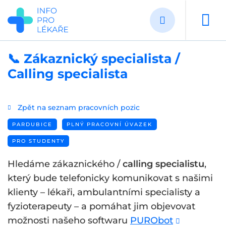
Přejít
k
hlavnímu
obsahu
📞 Zákaznický specialista /
Calling specialista
Zpět na seznam pracovních pozic
PARDUBICE
PLNÝ PRACOVNÍ ÚVAZEK
PRO STUDENTY
Hledáme zákaznického /
calling specialistu
,
který bude telefonicky komunikovat s našimi
klienty – lékaři, ambulantními specialisty a
fyzioterapeuty – a pomáhat jim objevovat
možnosti našeho softwaru
PURObot