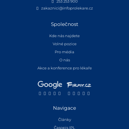
253 253 900
zakaznici@infoprolekare.cz
Společnost
Kde nás najdete
Volné pozice
Pro média
O nás
Akce a konference pro lékaře
Navigace
Články
Časopis IPL