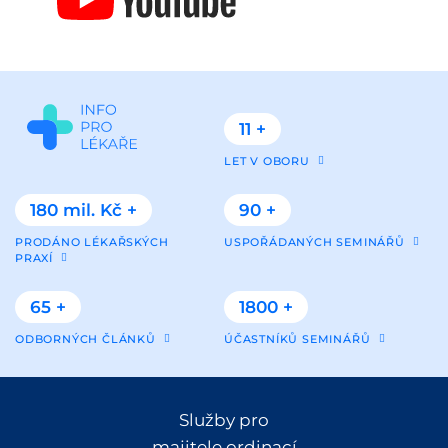
11 +
LET V OBORU
180 mil. Kč +
90 +
PRODÁNO LÉKAŘSKÝCH
USPOŘÁDANÝCH SEMINÁŘŮ
PRAXÍ
65 +
1800 +
ODBORNÝCH ČLÁNKŮ
ÚČASTNÍKŮ SEMINÁŘŮ
Služby pro
majitele ordinací