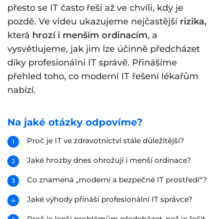
přesto se IT často řeší až ve chvíli, kdy je
pozdě. Ve videu ukazujeme nejčastější
rizika,
která
hrozí i menším ordinacím
, a
vysvětlujeme, jak jim lze účinně předcházet
díky profesionální IT správě. Přinášíme
přehled toho, co moderní IT řešení lékařům
nabízí.
Na jaké otázky odpovíme?
Proč je IT ve zdravotnictví stále důležitější?
Jaké hrozby dnes ohrožují i menší ordinace?
Co znamená „moderní a bezpečné IT prostředí“?
Jaké výhody přináší profesionální IT správce?
Proč je lepší problémům předcházet, než je řešit