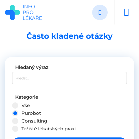
Přejít
k
hlavnímu
obsahu
Často kladené otázky
Hledaný výraz
Kategorie
Vše
Purobot
Consulting
Tržiště lékařských praxí