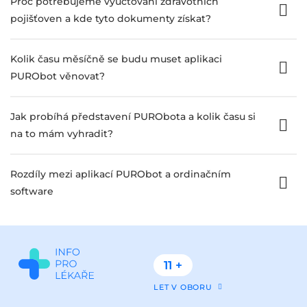
Proč potřebujeme vyúčtování zdravotních
pojišťoven a kde tyto dokumenty získat?
Kolik času měsíčně se budu muset aplikaci
PURObot věnovat?
Jak probíhá představení PURObota a kolik času si
na to mám vyhradit?
Rozdíly mezi aplikací PURObot a ordinačním
software
11 +
LET V OBORU