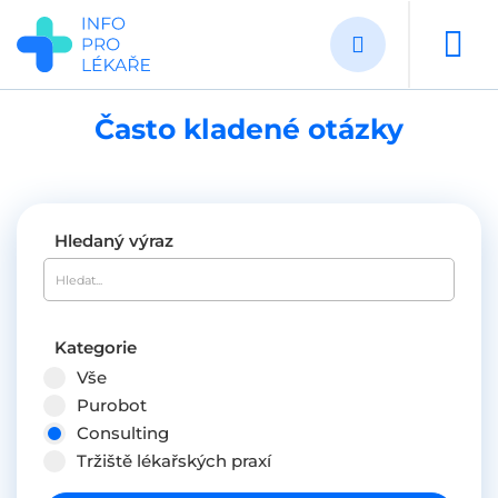
Přejít
k
hlavnímu
obsahu
Často kladené otázky
Hledaný výraz
Kategorie
Vše
Purobot
Consulting
Tržiště lékařských praxí