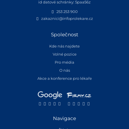
id datové schránky: 5paa56z
253 253 900
zakaznici@infoprolekare.cz
Společnost
Kde nás najdete
Volné pozice
Pro média
O nás
Akce a konference pro lékaře
Navigace