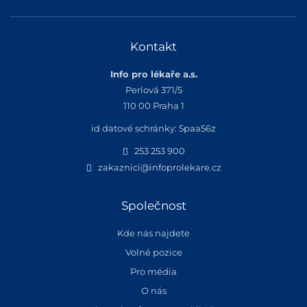
Kontakt
Info pro lékaře a.s.
Perlová 371/5
110 00 Praha 1
id datové schránky: 5paa56z
253 253 900
zakaznici@infoprolekare.cz
Společnost
Kde nás najdete
Volné pozice
Pro média
O nás