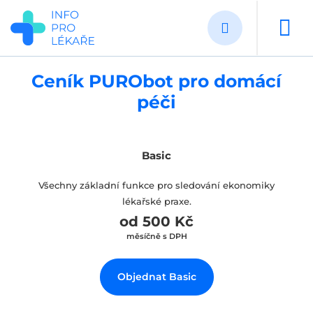
Přejít
k
hlavnímu
obsahu
Ceník PURObot pro domácí
péči
Basic
Všechny základní funkce pro sledování ekonomiky
lékařské praxe.
od 500 Kč
měsíčně s DPH
Objednat Basic