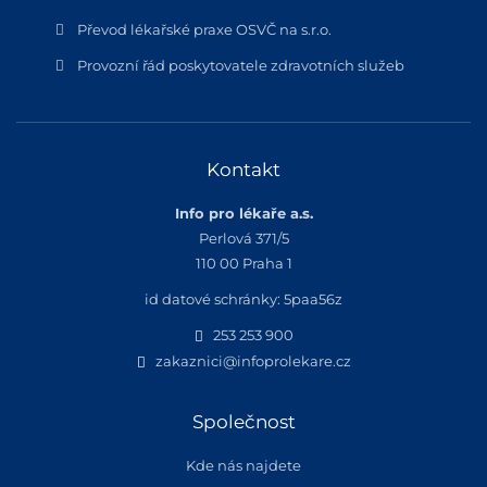
Převod lékařské praxe OSVČ na s.r.o.
Provozní řád poskytovatele zdravotních služeb
Kontakt
Info pro lékaře a.s.
Perlová 371/5
110 00 Praha 1
id datové schránky: 5paa56z
253 253 900
zakaznici@infoprolekare.cz
Společnost
Kde nás najdete