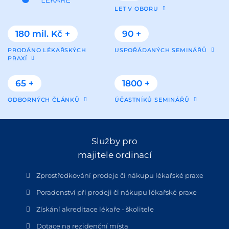
LET V OBORU
180 mil. Kč +
90 +
PRODÁNO LÉKAŘSKÝCH
USPOŘÁDANÝCH SEMINÁŘŮ
PRAXÍ
65 +
1800 +
ODBORNÝCH ČLÁNKŮ
ÚČASTNÍKŮ SEMINÁŘŮ
Služby pro
majitele ordinací
Zprostředkování prodeje či nákupu lékařské praxe
Poradenství při prodeji či nákupu lékařské praxe
Získání akreditace lékaře - školitele
Dotace na rezidenční místa