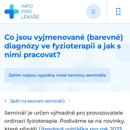
Přejít
k
hlavnímu
obsahu
Co jsou vyjmenované (barevné)
diagnózy ve fyzioterapii a jak s
nimi pracovat?
Zatím nejsou vypsány nové termíny semináře
Zpět na seznam seminářů
Seminář je určen výhradně pro provozovatele
ordinací fyzioterapie. Podíváme se na novinky,
které přináší
Úhradová vyhláška pro rok 2023
.