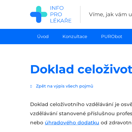
Přejít
k
Víme, jak vám uš
hlavnímu
obsahu
Úvod
Konzultace
PURObot
Doklad celoživo
Zpět na výpis všech pojmů
Doklad celoživotního vzdělávání je osv
vzdělávání stanovené příslušnou profe
nebo
úhradového dodatku
od zdravotní