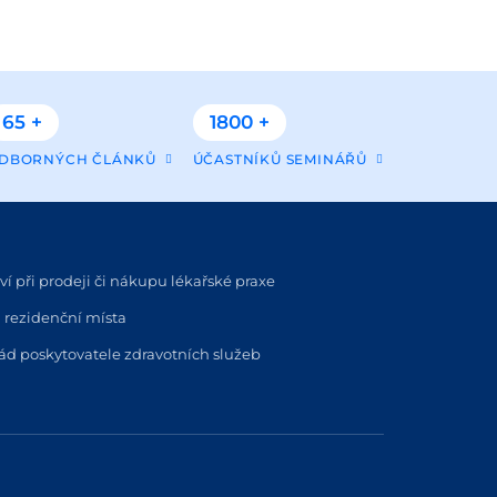
65 +
1800 +
DBORNÝCH ČLÁNKŮ
ÚČASTNÍKŮ SEMINÁŘŮ
í při prodeji či nákupu lékařské praxe
 rezidenční místa
řád poskytovatele zdravotních služeb