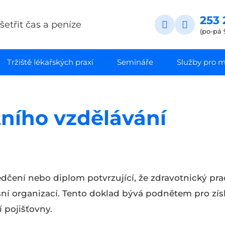
253 
etřit čas a peníze
(po-pá 
Tržiště lékařských praxí
Semináře
Služby pro ma
tního vzdělávání
ědčení nebo diplom potvrzující, že zdravotnický pr
sní organizací. Tento doklad bývá podnětem pro zí
 pojišťovny.