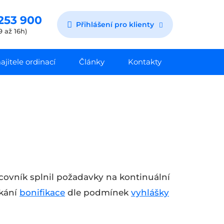
253 900
Přihlášení pro klienty
9 až 16h)
jitele ordinací
Články
Kontakty
acovník splnil požadavky na kontinuální
skání
bonifikace
dle podmínek
vyhlášky