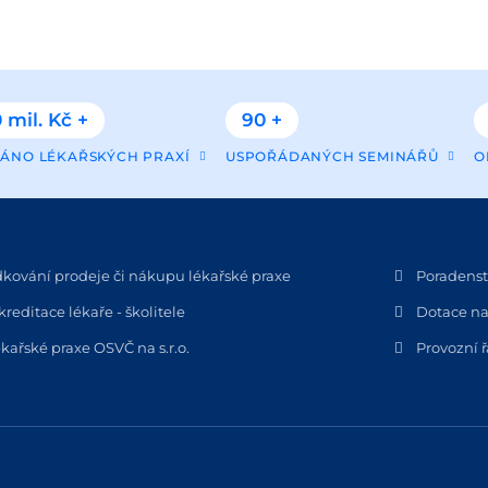
 mil. Kč +
90 +
ÁNO LÉKAŘSKÝCH PRAXÍ
USPOŘÁDANÝCH SEMINÁŘŮ
O
dkování prodeje či nákupu lékařské praxe
Poradenstv
kreditace lékaře - školitele
Dotace na
kařské praxe OSVČ na s.r.o.
Provozní 