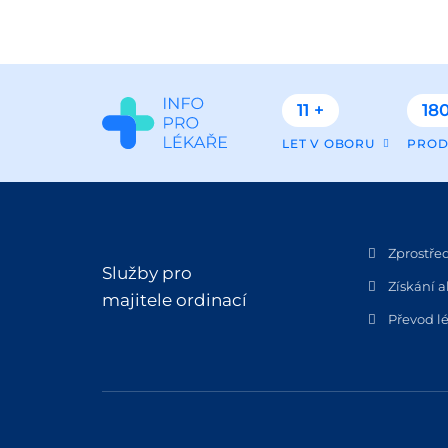
11 +
180
LET V OBORU
PROD
Zprostře
Služby pro
Získání a
majitele ordinací
Převod lé