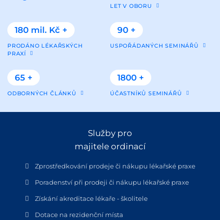
LET V OBORU
180 mil. Kč +
90 +
PRODÁNO LÉKAŘSKÝCH
USPOŘÁDANÝCH SEMINÁŘŮ
PRAXÍ
65 +
1800 +
ODBORNÝCH ČLÁNKŮ
ÚČASTNÍKŮ SEMINÁŘŮ
Služby pro
majitele ordinací
Zprostředkování prodeje či nákupu lékařské praxe
Poradenství při prodeji či nákupu lékařské praxe
Získání akreditace lékaře - školitele
Dotace na rezidenční místa