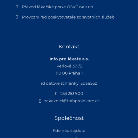
Převod lékařské praxe OSVČ na s.r.o.
Provozní řád poskytovatele zdravotních služeb
Kontakt
Info pro lékaře a.s.
Perlová 371/5
110 00 Praha 1
id datové schránky: 5paa56z
253 253 900
zakaznici@infoprolekare.cz
Společnost
Kde nás najdete