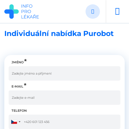
Přejít
k
hlavnímu
obsahu
Individuální nabídka Purobot
JMÉNO
E-MAIL
TELEFON