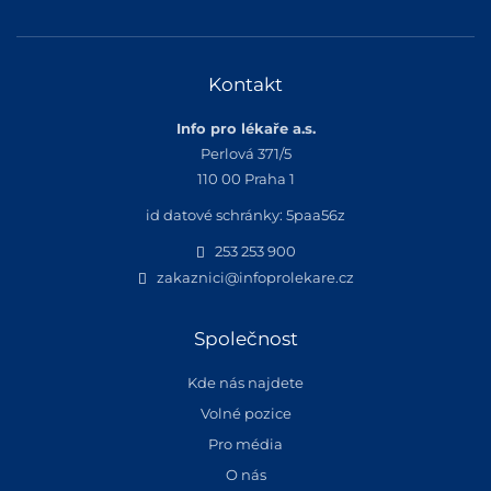
Kontakt
Info pro lékaře a.s.
Perlová 371/5
110 00 Praha 1
id datové schránky: 5paa56z
253 253 900
zakaznici@infoprolekare.cz
Společnost
Kde nás najdete
Volné pozice
Pro média
O nás