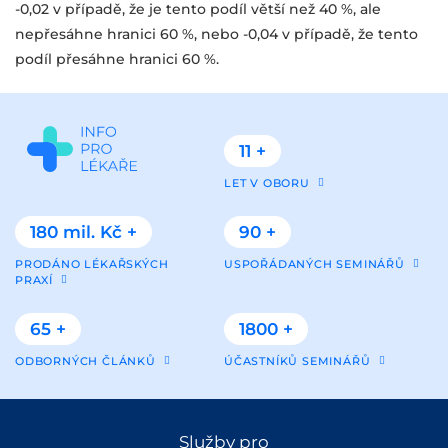
-0,02 v případě, že je tento podíl větší než 40 %, ale
nepřesáhne hranici 60 %, nebo -0,04 v případě, že tento
podíl přesáhne hranici 60 %.
11 +
LET V OBORU
180 mil. Kč +
90 +
PRODÁNO LÉKAŘSKÝCH
USPOŘÁDANÝCH SEMINÁŘŮ
PRAXÍ
65 +
1800 +
ODBORNÝCH ČLÁNKŮ
ÚČASTNÍKŮ SEMINÁŘŮ
Služby pro