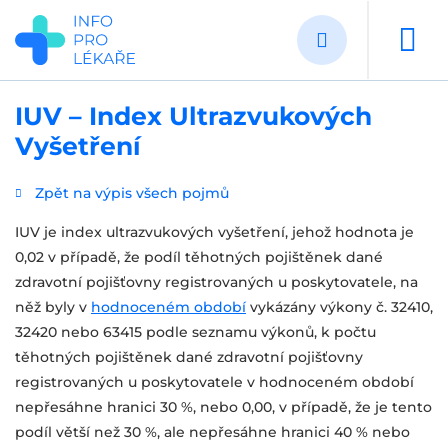
Přejít
k
hlavnímu
obsahu
IUV – Index Ultrazvukových
Vyšetření
Zpět na výpis všech pojmů
IUV je index ultrazvukových vyšetření, jehož hodnota je
0,02 v případě, že podíl těhotných pojištěnek dané
zdravotní pojišťovny registrovaných u poskytovatele, na
něž byly v
hodnoceném období
vykázány výkony č. 32410,
32420 nebo 63415 podle seznamu výkonů, k počtu
těhotných pojištěnek dané zdravotní pojišťovny
registrovaných u poskytovatele v hodnoceném období
nepřesáhne hranici 30 %, nebo 0,00, v případě, že je tento
podíl větší než 30 %, ale nepřesáhne hranici 40 % nebo