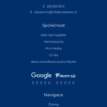
253 253 900
zakaznici@infoprolekare.cz
Společnost
Kde nás najdete
Volné pozice
Pro média
O nás
Akce a konference pro lékaře
Navigace
Články