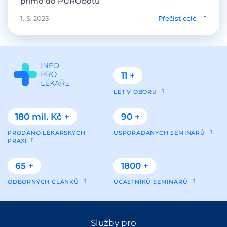
přímo do PURObotu
1. 5. 2025
Přečíst celé
11 +
LET V OBORU
180 mil. Kč +
90 +
PRODÁNO LÉKAŘSKÝCH
USPOŘÁDANÝCH SEMINÁŘŮ
PRAXÍ
65 +
1800 +
ODBORNÝCH ČLÁNKŮ
ÚČASTNÍKŮ SEMINÁŘŮ
Služby pro