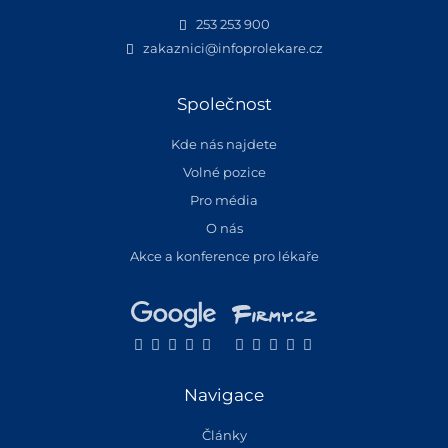
253 253 900
zakaznici@infoprolekare.cz
Společnost
Kde nás najdete
Volné pozice
Pro média
O nás
Akce a konference pro lékaře
Navigace
Články