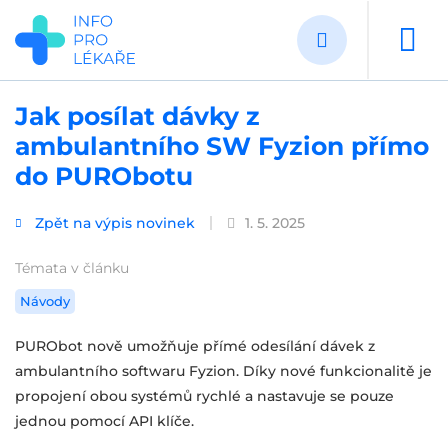
Přejít
k
hlavnímu
obsahu
Jak posílat dávky z
ambulantního SW Fyzion přímo
do PURObotu
Zpět na výpis novinek
1. 5. 2025
Témata v článku
Návody
PURObot nově umožňuje přímé odesílání dávek z
ambulantního softwaru Fyzion. Díky nové funkcionalitě je
propojení obou systémů rychlé a nastavuje se pouze
jednou pomocí API klíče.