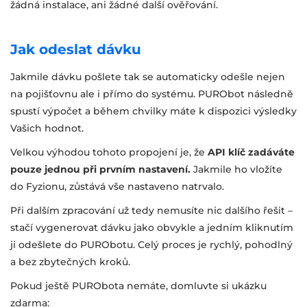
žádná instalace, ani žádné další ověřování.
Jak odeslat dávku
Jakmile dávku pošlete tak se automaticky odešle nejen
na pojišťovnu ale i přímo do systému. PURObot následně
spustí výpočet a během chvilky máte k dispozici výsledky
Vašich hodnot.
Velkou výhodou tohoto propojení je, že
API klíč zadáváte
pouze jednou při prvním nastavení.
Jakmile ho vložíte
do Fyzionu, zůstává vše nastaveno natrvalo.
Při dalším zpracování už tedy nemusíte nic dalšího řešit –
stačí vygenerovat dávku jako obvykle a jedním kliknutím
ji odešlete do PURObotu. Celý proces je rychlý, pohodlný
a bez zbytečných kroků.
Pokud ještě PURObota nemáte, domluvte si ukázku
zdarma: