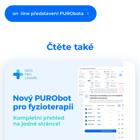
on -line představení PURObota
Čtěte také