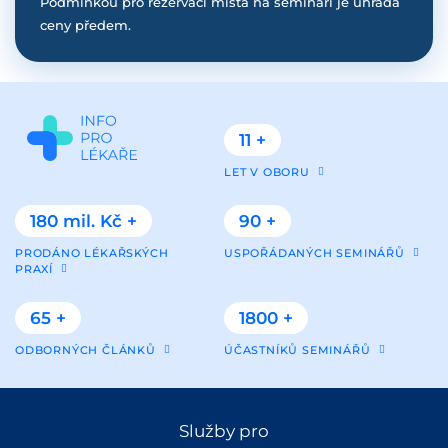
Podmínkou pro rezervaci místa na semináři je úhrada
ceny předem.
11 +
LET V OBORU
180 mil. Kč +
90 +
PRODÁNO LÉKAŘSKÝCH
USPOŘÁDANÝCH SEMINÁŘŮ
PRAXÍ
65 +
1800 +
ODBORNÝCH ČLÁNKŮ
ÚČASTNÍKŮ SEMINÁŘŮ
Služby pro