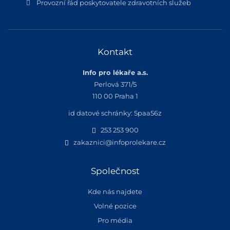
Provozní řád poskytovatele zdravotních služeb
Kontakt
Info pro lékaře a.s.
Perlová 371/5
110 00 Praha 1
id datové schránky: 5paa56z
253 253 900
zakaznici@infoprolekare.cz
Společnost
Kde nás najdete
Volné pozice
Pro média