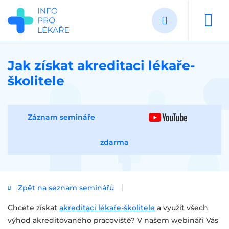
Přejít
k
hlavnímu
obsahu
Jak získat akreditaci lékaře-
školitele
Záznam semináře
zdarma
Zpět na seznam seminářů
Chcete získat
akreditaci lékaře-školitele
a využít všech
výhod akreditovaného pracoviště? V našem webináři Vás