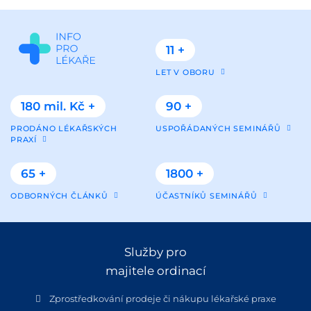
11 +
LET V OBORU
180 mil. Kč +
90 +
PRODÁNO LÉKAŘSKÝCH
USPOŘÁDANÝCH SEMINÁŘŮ
PRAXÍ
65 +
1800 +
ODBORNÝCH ČLÁNKŮ
ÚČASTNÍKŮ SEMINÁŘŮ
Služby pro
majitele ordinací
Zprostředkování prodeje či nákupu lékařské praxe