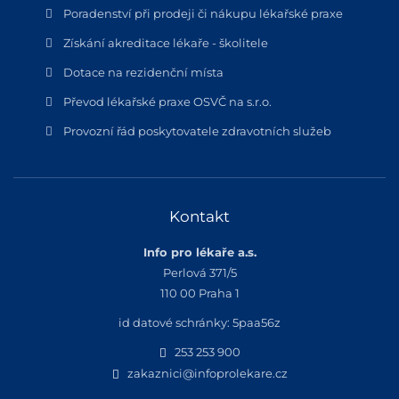
Poradenství při prodeji či nákupu lékařské praxe
Získání akreditace lékaře - školitele
Dotace na rezidenční místa
Převod lékařské praxe OSVČ na s.r.o.
Provozní řád poskytovatele zdravotních služeb
Kontakt
Info pro lékaře a.s.
Perlová 371/5
110 00 Praha 1
id datové schránky: 5paa56z
253 253 900
zakaznici@infoprolekare.cz