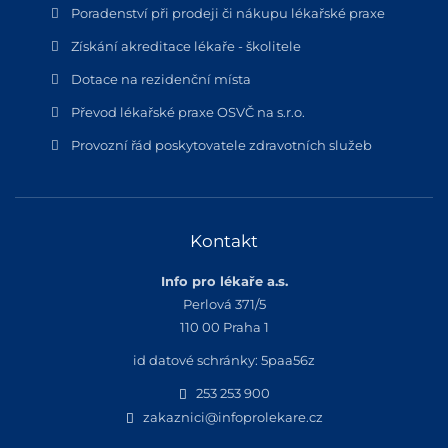
Poradenství při prodeji či nákupu lékařské praxe
Získání akreditace lékaře - školitele
Dotace na rezidenční místa
Převod lékařské praxe OSVČ na s.r.o.
Provozní řád poskytovatele zdravotních služeb
Kontakt
Info pro lékaře a.s.
Perlová 371/5
110 00 Praha 1
id datové schránky: 5paa56z
253 253 900
zakaznici@infoprolekare.cz