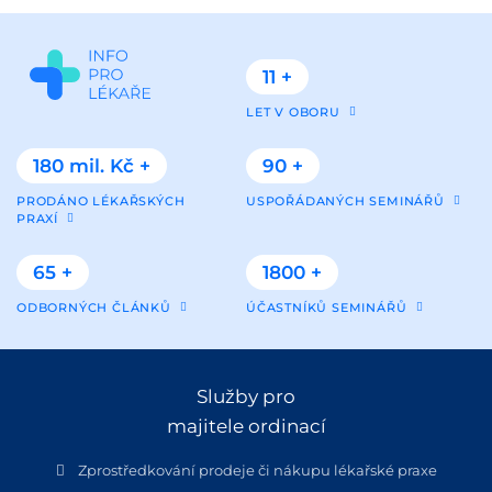
11 +
LET V OBORU
180 mil. Kč +
90 +
PRODÁNO LÉKAŘSKÝCH
USPOŘÁDANÝCH SEMINÁŘŮ
PRAXÍ
65 +
1800 +
ODBORNÝCH ČLÁNKŮ
ÚČASTNÍKŮ SEMINÁŘŮ
Služby pro
majitele ordinací
Zprostředkování prodeje či nákupu lékařské praxe