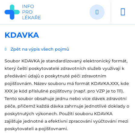
Přejít
k
hlavnímu
obsahu
KDAVKA
Zpět na výpis všech pojmů
Soubor KDAVKA je standardizovaný elektronický formát,
který čeští poskytovatelé zdravotních služeb využívají k
předávání údajů o poskytnuté péči zdravotním
pojišťovnám. Název souboru má formát KDAVKA.XXX, kde
XXX je kód příslušné pojišťovny (např. pro VZP je to 111).
Tento soubor obsahuje jednu nebo více dávek zdravotní
péče, přičemž každá dávka zahrnuje jednotlivé doklady o
poskytnutých výkonech. Použití souboru KDAVKA
zajišťuje jednotné a efektivní zpracování vyúčtování mezi
poskytovateli a pojišťovnami.