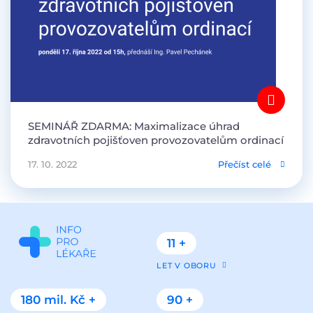
SEMINÁŘ ZDARMA: Maximalizace úhrad
zdravotních pojišťoven provozovatelům ordinací
17. 10. 2022
Přečíst celé
11 +
LET V OBORU
180 mil. Kč +
90 +