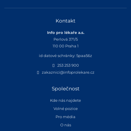
Kontakt
Info pro lékaře a.s.
Perlová 371/5
110 00 Praha 1
id datové schránky: 5paa56z
253 253 900
zakaznici@infoprolekare.cz
Společnost
Kde nás najdete
Volné pozice
Pro média
O nás