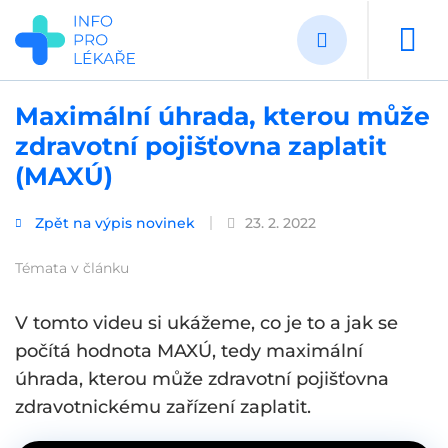
Přejít
k
hlavnímu
obsahu
Maximální úhrada, kterou může
zdravotní pojišťovna zaplatit
(MAXÚ)
Zpět na výpis novinek
23. 2. 2022
Témata v článku
V tomto videu si ukážeme, co je to a jak se
počítá hodnota MAXÚ, tedy maximální
úhrada, kterou může zdravotní pojišťovna
zdravotnickému zařízení zaplatit.