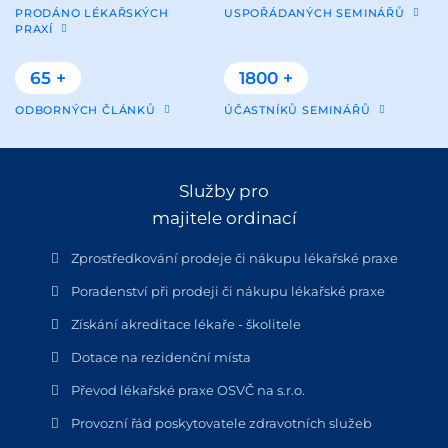
PRODÁNO LÉKAŘSKÝCH
USPOŘÁDANÝCH SEMINÁŘŮ
PRAXÍ
65 +
1800 +
ODBORNÝCH ČLÁNKŮ
ÚČASTNÍKŮ SEMINÁŘŮ
Služby pro
majitele ordinací
Zprostředkování prodeje či nákupu lékařské praxe
Poradenství při prodeji či nákupu lékařské praxe
Získání akreditace lékaře - školitele
Dotace na rezidenční místa
Převod lékařské praxe OSVČ na s.r.o.
Provozní řád poskytovatele zdravotních služeb