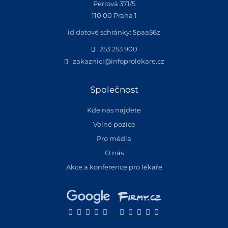
Perlová 371/5
110 00 Praha 1
id datové schránky: 5paa56z
253 253 900
zakaznici@infoprolekare.cz
Společnost
Kde nás najdete
Volné pozice
Pro média
O nás
Akce a konference pro lékaře