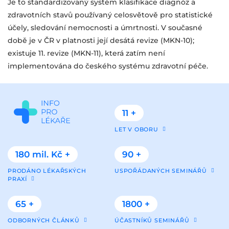
Je to standardizovaný systém klasifikace diagnóz a
zdravotních stavů používaný celosvětově pro statistické
účely, sledování nemocnosti a úmrtnosti. V současné
době je v ČR v platnosti její desátá revize (MKN-10);
existuje 11. revize (MKN-11), která zatím není
implementována do českého systému zdravotní péče.
11 +
LET V OBORU
180 mil. Kč +
90 +
PRODÁNO LÉKAŘSKÝCH
USPOŘÁDANÝCH SEMINÁŘŮ
PRAXÍ
65 +
1800 +
ODBORNÝCH ČLÁNKŮ
ÚČASTNÍKŮ SEMINÁŘŮ