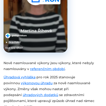
Nově nasmlouvané výkony jsou výkony, které nebyly
nasmlouvány v
referenčním období
.
Úhradová vyhláška
pro rok 2025 stanovuje
povinnou
výkonovou úhradu
za nově nasmlouvané
výkony. Změny však mohou nastat při
podepsání
úhradových dodatků
se zdravotními
pojišťovnami, které upravují způsob úhrad nad rámec