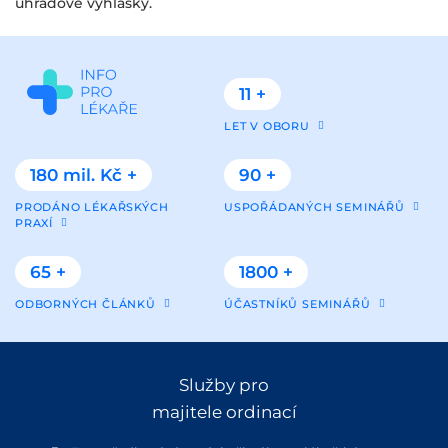
úhradové vyhlášky.
11 +
LET V OBORU
180 mil. Kč +
90 +
PRODÁNO LÉKAŘSKÝCH
USPOŘÁDANÝCH SEMINÁŘŮ
PRAXÍ
65 +
1800 +
ODBORNÝCH ČLÁNKŮ
ÚČASTNÍKŮ SEMINÁŘŮ
Služby pro
majitele ordinací