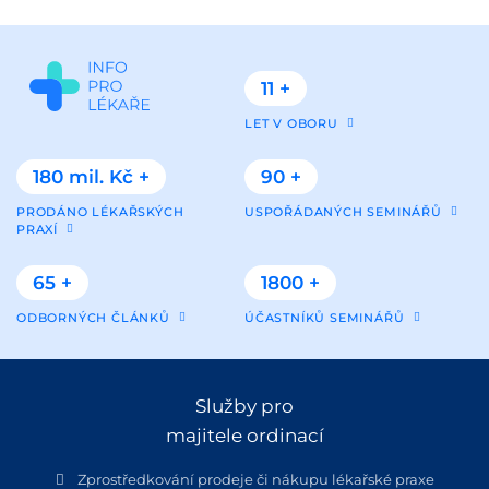
11 +
LET V OBORU
180 mil. Kč +
90 +
PRODÁNO LÉKAŘSKÝCH
USPOŘÁDANÝCH SEMINÁŘŮ
PRAXÍ
65 +
1800 +
ODBORNÝCH ČLÁNKŮ
ÚČASTNÍKŮ SEMINÁŘŮ
Služby pro
majitele ordinací
Zprostředkování prodeje či nákupu lékařské praxe