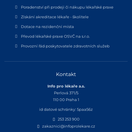
Poradenství při prodeji či nákupu lékařské praxe
Získání akreditace lékaře - školitele
Dotace na rezidenční místa
Převod lékařské praxe OSVČ na s.r.o.
Provozní řád poskytovatele zdravotních služeb
Kontakt
Info pro lékaře a.s.
Perlová 371/5
110 00 Praha 1
id datové schránky: 5paa56z
253 253 900
zakaznici@infoprolekare.cz