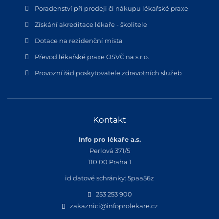
Poradenství při prodeji či nákupu lékařské praxe
Získání akreditace lékaře - školitele
Dotace na rezidenční místa
Převod lékařské praxe OSVČ na s.r.o.
Provozní řád poskytovatele zdravotních služeb
Kontakt
Info pro lékaře a.s.
Perlová 371/5
110 00 Praha 1
id datové schránky: 5paa56z
253 253 900
zakaznici@infoprolekare.cz