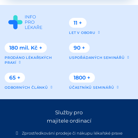
11 +
LET V OBORU
180 mil. Kč +
90 +
PRODÁNO LÉKAŘSKÝCH
USPOŘÁDANÝCH SEMINÁŘŮ
PRAXÍ
65 +
1800 +
ODBORNÝCH ČLÁNKŮ
ÚČASTNÍKŮ SEMINÁŘŮ
Služby pro
majitele ordinací
Zprostředkování prodeje či nákupu lékařské praxe