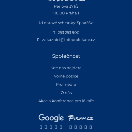
Perlová 371/5
110 00 Praha 1
id datové schránky: 5paa56z
253 253 900
zakaznici@infoprolekare.cz
Společnost
Kde nás najdete
Volné pozice
Pro média
O nás
Akce a konference pro lékaře