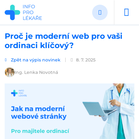
Přejít
k
hlavnímu
obsahu
Proč je moderní web pro vaši
ordinaci klíčový?
Zpět na výpis novinek
8. 7. 2025
Ing. Lenka Novotná