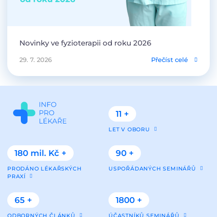
Novinky ve fyzioterapii od roku 2026
29. 7. 2026
Přečíst celé
11 +
LET V OBORU
180 mil. Kč +
90 +
PRODÁNO LÉKAŘSKÝCH
USPOŘÁDANÝCH SEMINÁŘŮ
PRAXÍ
65 +
1800 +
ODBORNÝCH ČLÁNKŮ
ÚČASTNÍKŮ SEMINÁŘŮ