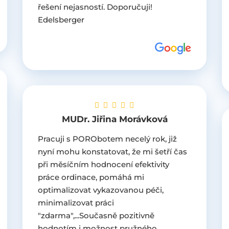
řešení nejasností. Doporučuji!
Edelsberger
MUDr. Jiřina Morávková
Pracuji s PORObotem necelý rok, již
nyní mohu konstatovat, že mi šetří čas
při měsíčním hodnocení efektivity
práce ordinace, pomáhá mi
optimalizovat vykazovanou péči,
minimalizovat práci
"zdarma",...Současně pozitivně
hodnotím i možnost pružného