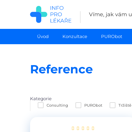
Přejít
k
Víme, jak vám uš
hlavnímu
obsahu
Úvod
Konzultace
PURObot
Reference
Kategorie
Consulting
PURObot
Tržiště