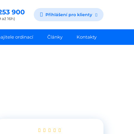
253 900
Přihlášení pro klienty
 až 16h)
jitele ordinací
Články
Kontakty