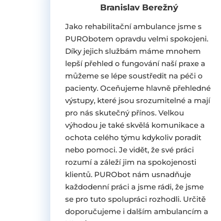
Branislav Berežný
Jako rehabilitační ambulance jsme s
PURObotem opravdu velmi spokojeni.
Díky jejich službám máme mnohem
lepší přehled o fungování naší praxe a
můžeme se lépe soustředit na péči o
pacienty. Oceňujeme hlavně přehledné
výstupy, které jsou srozumitelné a mají
pro nás skutečný přínos. Velkou
výhodou je také skvělá komunikace a
ochota celého týmu kdykoliv poradit
nebo pomoci. Je vidět, že své práci
rozumí a záleží jim na spokojenosti
klientů. PURObot nám usnadňuje
každodenní práci a jsme rádi, že jsme
se pro tuto spolupráci rozhodli. Určitě
doporučujeme i dalším ambulancím a