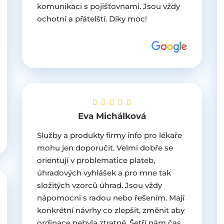
komunikaci s pojišťovnami. Jsou vždy
ochotní a přátelští. Díky moc!
Eva Michálková
Služby a produkty firmy info pro lékaře
mohu jen doporučit. Velmi dobře se
orientují v problematice plateb,
úhradových vyhlášek a pro mne tak
složitých vzorců úhrad. Jsou vždy
nápomocni s radou nebo řešením. Mají
konkrétní návrhy co zlepšit, změnit aby
ordinace nebyla ztratné. Šetří nám čas