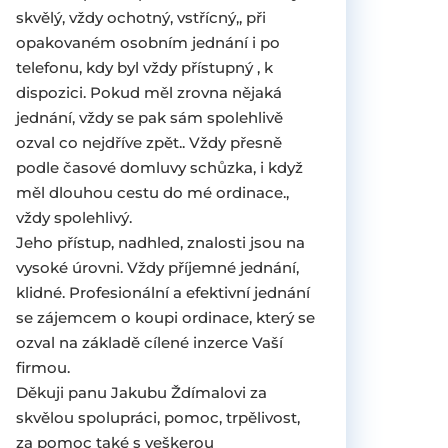
skvělý, vždy ochotný, vstřícný,, při
opakovaném osobním jednání i po
telefonu, kdy byl vždy přístupný , k
dispozici. Pokud měl zrovna nějaká
jednání, vždy se pak sám spolehlivě
ozval co nejdříve zpět.. Vždy přesně
podle časové domluvy schůzka, i když
měl dlouhou cestu do mé ordinace.,
vždy spolehlivý.
Jeho přístup, nadhled, znalosti jsou na
vysoké úrovni. Vždy příjemné jednání,
klidné. Profesionální a efektivní jednání
se zájemcem o koupi ordinace, který se
ozval na základě cílené inzerce Vaší
firmou.
Děkuji panu Jakubu Ždímalovi za
skvělou spolupráci, pomoc, trpělivost,
za pomoc také s veškerou