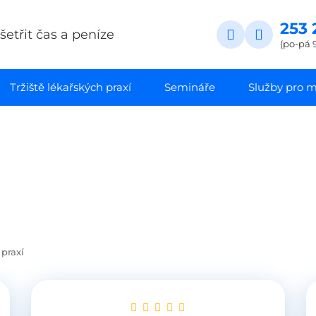
253 
etřit čas a peníze
(po-pá 9
Tržiště lékařských praxí
Semináře
Služby pro ma
 praxí