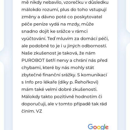
mě nikdy nebavilo, vzorečku v důsledku
málokdo rozumí, plus do toho vstupují
změny a dávno poté co poskytovatel
péče peníze vydá na mzdy, může
snadno dojít ke srážce v rámci
vyúčtování. Teď mluvím za domácí péči,
ale podobně to je i u jiných odborností.
Naše zkušenost je taková, že nám
PUROBOT šetří nervy a chrání nás před
chybami, které by nás mohly stát
zbytečné finanční srážky. S komunikací
s Info pro lékaře (díky p. Řehořkovi)
mám také velmi dobré zkušenosti.
Málokdy takto pozitivně hodnotím či
doporučuji, ale v tomto případě tak rád
činím. VZ