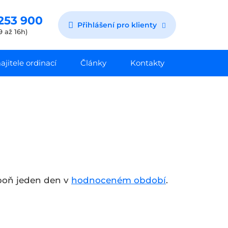
253 900
Přihlášení pro klienty
9 až 16h)
jitele ordinací
Články
Kontakty
spoň jeden den v
hodnoceném období
.