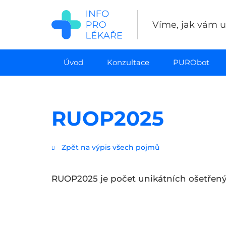
Přejít
k
Víme, jak vám uš
hlavnímu
obsahu
Úvod
Konzultace
PURObot
RUOP2025
Zpět na výpis všech pojmů
RUOP2025 je počet unikátních ošetřený