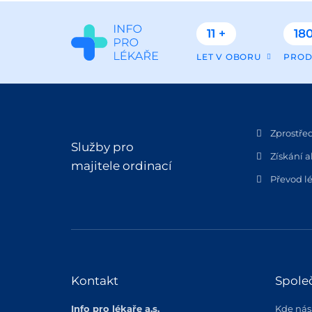
11 +
180
LET V OBORU
PROD
Zprostře
Služby pro
Získání a
majitele ordinací
Převod lé
Kontakt
Spole
Info pro lékaře a.s.
Kde nás