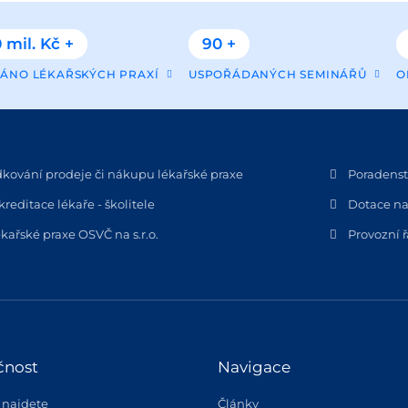
 mil. Kč +
90 +
ÁNO LÉKAŘSKÝCH PRAXÍ
USPOŘÁDANÝCH SEMINÁŘŮ
O
dkování prodeje či nákupu lékařské praxe
Poradenstv
kreditace lékaře - školitele
Dotace na
kařské praxe OSVČ na s.r.o.
Provozní 
čnost
Navigace
 najdete
Články