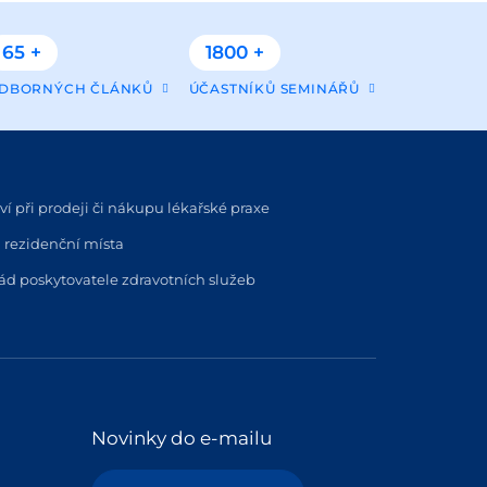
65 +
1800 +
DBORNÝCH ČLÁNKŮ
ÚČASTNÍKŮ SEMINÁŘŮ
í při prodeji či nákupu lékařské praxe
 rezidenční místa
řád poskytovatele zdravotních služeb
Novinky do e-mailu