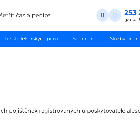
253 
etřit čas a peníze
(po-pá 
Tržiště lékařských praxí
Semináře
Služby pro ma
ch pojištěnek registrovaných u poskytovatele ale