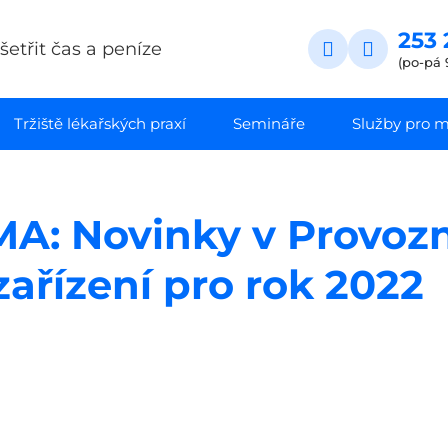
253 
etřit čas a peníze
(po-pá 
Tržiště lékařských praxí
Semináře
Služby pro ma
: Novinky v Provoz
ařízení pro rok 2022