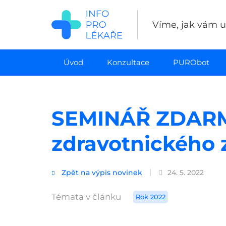
Přejít
k
Víme, jak vám uš
hlavnímu
obsahu
Úvod
Konzultace
PURObot
SEMINÁŘ ZDARMA
zdravotnického z
Zpět na výpis novinek
24. 5. 2022
Témata v článku
Rok 2022