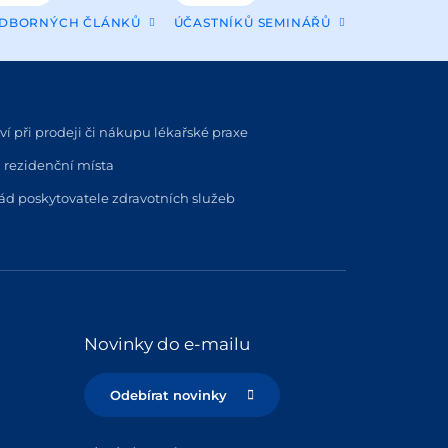
DBORNÝCH ČLÁNKŮ
ÚČASTNÍKŮ SEMINÁŘŮ
í při prodeji či nákupu lékařské praxe
 rezidenční místa
řád poskytovatele zdravotních služeb
Novinky do e-mailu
Odebírat novinky