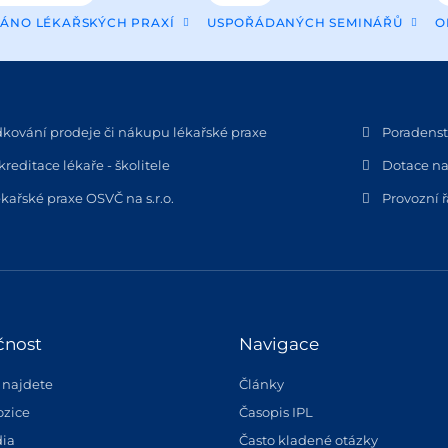
ÁNO LÉKAŘSKÝCH PRAXÍ
USPOŘÁDANÝCH SEMINÁŘŮ
O
dkování prodeje či nákupu lékařské praxe
Poradenstv
kreditace lékaře - školitele
Dotace na
kařské praxe OSVČ na s.r.o.
Provozní 
čnost
Navigace
 najdete
Články
ozice
Časopis IPL
ia
Často kladené otázky