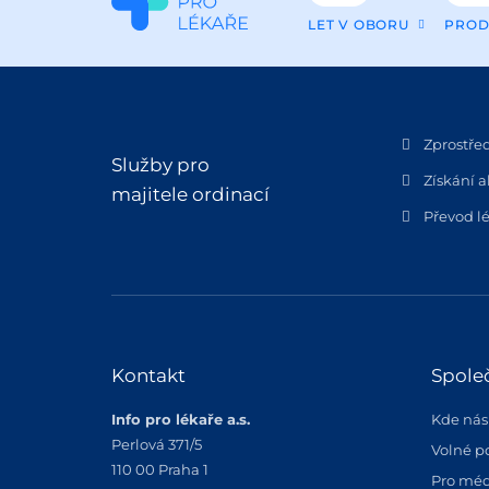
LET V OBORU
PROD
Zprostře
Služby pro
Získání a
majitele ordinací
Převod lé
Kontakt
Spole
Info pro lékaře a.s.
Kde nás
Perlová 371/5
Volné p
110 00 Praha 1
Pro méd