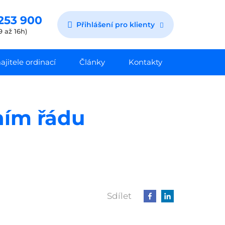
253 900
Přihlášení pro klienty
9 až 16h)
jitele ordinací
Články
Kontakty
ním řádu
Sdílet