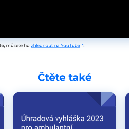
íte, můžete ho
zhlédnout na YouTube
.
Čtěte také