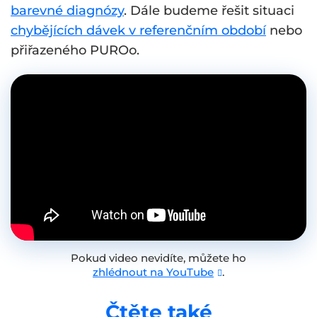
barevné diagnózy
. Dále budeme řešit situaci
chybějících dávek v referenčním období
nebo
přiřazeného PUROo.
Pokud video nevidíte, můžete ho
zhlédnout na YouTube
.
Čtěte také