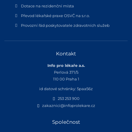
Dotace na rezidenční místa
Převod lékařské praxe OSVČ na s.r.o.
Provozní řád poskytovatele zdravotních služeb
Kontakt
Info pro lékaře a.s.
Perlová 371/5
110 00 Praha 1
id datové schránky: 5paa56z
253 253 900
zakaznici@infoprolekare.cz
Společnost