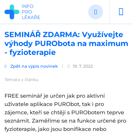
Přejít
k
hlavnímu
obsahu
SEMINÁŘ ZDARMA: Využívejte
výhody PURObota na maximum
- fyzioterapie
Zpět na výpis novinek
19. 7. 2022
Témata v článku
FREE seminář je určen jak pro aktivní
uživatele aplikace PURObot, tak i pro
zájemce, kteří se chtějí s PURObotem teprve
seznámit. Zaměříme se na funkce určené pro
fyzioterapie, jako jsou bonifikace nebo