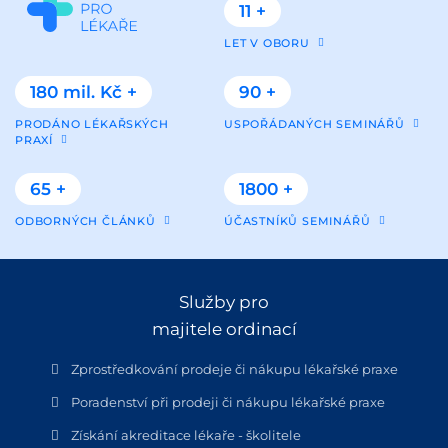
11 +
LET V OBORU
180 mil. Kč +
90 +
PRODÁNO LÉKAŘSKÝCH
USPOŘÁDANÝCH SEMINÁŘŮ
PRAXÍ
65 +
1800 +
ODBORNÝCH ČLÁNKŮ
ÚČASTNÍKŮ SEMINÁŘŮ
Služby pro
majitele ordinací
Zprostředkování prodeje či nákupu lékařské praxe
Poradenství při prodeji či nákupu lékařské praxe
Získání akreditace lékaře - školitele