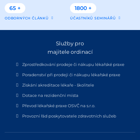
65 +
1800 +
ODBORNÝCH ČLÁNKŮ
ÚČASTNÍKŮ SEMINÁŘŮ
Služby pro
majitele ordinací
Zprostředkování prodeje či nákupu lékařské praxe
Poradenství při prodeji či nákupu lékařské praxe
Získání akreditace lékaře - školitele
Dotace na rezidenční místa
Převod lékařské praxe OSVČ na s.r.o.
Provozní řád poskytovatele zdravotních služeb