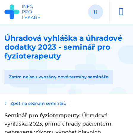
Přejít
k
hlavnímu
obsahu
Úhradová vyhláška a úhradové
dodatky 2023 - seminář pro
fyzioterapeuty
Zatím nejsou vypsány nové termíny semináře
Zpět na seznam seminářů
Seminář pro fyzioterapeuty:
Úhradová
vyhláška 2023, přímé úhrady pacientem,
nehrazené výkony, výpočet hlavních