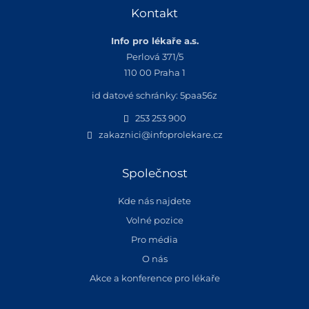
Kontakt
Info pro lékaře a.s.
Perlová 371/5
110 00 Praha 1
id datové schránky: 5paa56z
253 253 900
zakaznici@infoprolekare.cz
Společnost
Kde nás najdete
Volné pozice
Pro média
O nás
Akce a konference pro lékaře