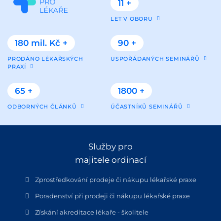
11 +
LET V OBORU
180 mil. Kč +
90 +
PRODÁNO LÉKAŘSKÝCH
USPOŘÁDANÝCH SEMINÁŘŮ
PRAXÍ
65 +
1800 +
ODBORNÝCH ČLÁNKŮ
ÚČASTNÍKŮ SEMINÁŘŮ
Služby pro
majitele ordinací
Zprostředkování prodeje či nákupu lékařské praxe
Poradenství při prodeji či nákupu lékařské praxe
Získání akreditace lékaře - školitele