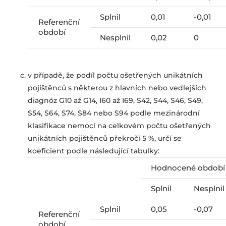
Splnil
0,01
-0,01
Referenční
období
Nesplnil
0,02
0
v případě, že podíl počtu ošetřených unikátních
pojištěnců s některou z hlavních nebo vedlejších
diagnóz G10 až G14, I60 až I69, S42, S44, S46, S49,
S54, S64, S74, S84 nebo S94 podle mezinárodní
klasifikace nemocí na celkovém počtu ošetřených
unikátních pojištěnců překročí 5 %, určí se
koeficient podle následující tabulky:
Hodnocené období
Splnil
Nesplni
Splnil
0,05
-0,07
Referenční
období