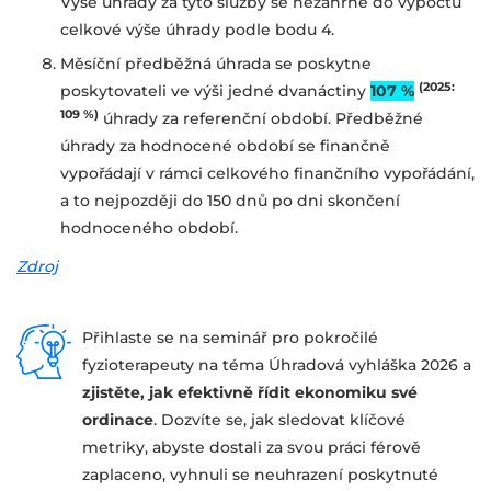
Výše úhrady za tyto služby se nezahrne do výpočtu
celkové výše úhrady podle bodu 4.
Měsíční předběžná úhrada se poskytne
(2025:
poskytovateli ve výši jedné dvanáctiny
107 %
109 %)
úhrady za referenční období. Předběžné
úhrady za hodnocené období se finančně
vypořádají v rámci celkového finančního vypořádání,
a to nejpozději do 150 dnů po dni skončení
hodnoceného období.
Zdroj
Přihlaste se na seminář pro pokročilé
fyzioterapeuty na téma Úhradová vyhláška 2026 a
zjistěte, jak efektivně řídit ekonomiku své
ordinace
. Dozvíte se, jak sledovat klíčové
metriky, abyste dostali za svou práci férově
zaplaceno, vyhnuli se neuhrazení poskytnuté