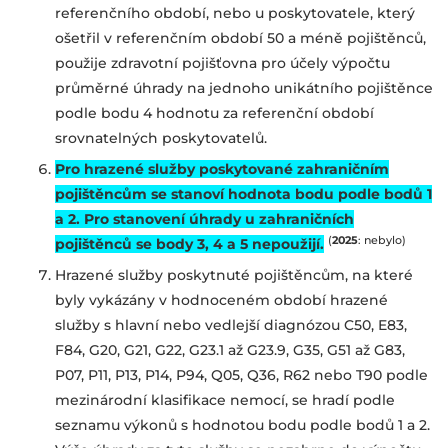
referenčního období, nebo u poskytovatele, který
ošetřil v referenčním období 50 a méně pojištěnců,
použije zdravotní pojišťovna pro účely výpočtu
průměrné úhrady na jednoho unikátního pojištěnce
podle bodu 4 hodnotu za referenční období
srovnatelných poskytovatelů.
Pro hrazené služby poskytované zahraničním
pojištěncům se stanoví hodnota bodu podle bodů 1
a 2. Pro stanovení úhrady u zahraničních
(
2025
: nebylo)
pojištěnců se body 3, 4 a 5 nepoužijí.
Hrazené služby poskytnuté pojištěncům, na které
byly vykázány v hodnoceném období hrazené
služby s hlavní
nebo vedlejší
diagnózou C50, E83,
F84, G20, G21, G22, G23.1 až G23.9, G35, G51 až G83,
P07, P11, P13, P14, P94, Q05, Q36, R62 nebo T90 podle
mezinárodní klasifikace nemocí, se hradí podle
seznamu výkonů s hodnotou bodu podle bodů 1 a 2.