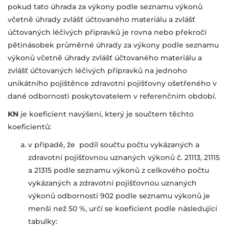
pokud tato úhrada za výkony podle seznamu výkonů
včetně úhrady zvlášť účtovaného materiálu a zvlášť
účtovaných léčivých přípravků je rovna nebo překročí
pětinásobek průměrné úhrady za výkony podle seznamu
výkonů včetně úhrady zvlášť účtovaného materiálu a
zvlášť účtovaných léčivých přípravků na jednoho
unikátního pojištěnce zdravotní pojišťovny ošetřeného v
dané odbornosti poskytovatelem v referenčním období.
KN
je koeficient navýšení, který je součtem těchto
koeficientů:
v případě, že podíl součtu počtu vykázaných a
zdravotní pojišťovnou uznaných výkonů č. 21113, 21115
a 21315 podle seznamu výkonů z celkového počtu
vykázaných a zdravotní pojišťovnou uznaných
výkonů odbornosti 902 podle seznamu výkonů je
menší než 50 %, určí se koeficient podle následující
tabulky: