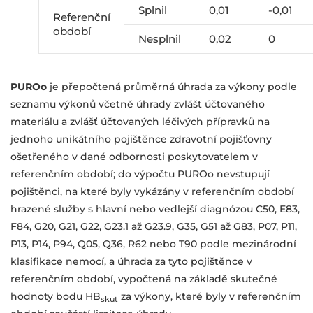
Splnil
0,01
-0,01
Referenční
období
Nesplnil
0,02
0
PUROo
je přepočtená průměrná úhrada za výkony podle
seznamu výkonů včetně úhrady zvlášť účtovaného
materiálu a zvlášť účtovaných léčivých přípravků na
jednoho unikátního pojištěnce zdravotní pojišťovny
ošetřeného v dané odbornosti poskytovatelem v
referenčním období; do výpočtu PUROo nevstupují
pojištěnci, na které byly vykázány v referenčním období
hrazené služby s hlavní nebo vedlejší diagnózou C50, E83,
F84, G20, G21, G22, G23.1 až G23.9, G35, G51 až G83, P07, P11,
P13, P14, P94, Q05, Q36, R62 nebo T90 podle mezinárodní
klasifikace nemocí, a úhrada za tyto pojištěnce v
referenčním období, vypočtená na základě skutečné
hodnoty bodu HB
za výkony, které byly v referenčním
skut