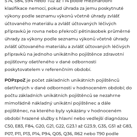
S74, S84, S94 nebo T02 až T14 podle mezinárodní
klasifikace nemocí, pokud úhrada za jemu poskytnuté
výkony podle seznamu výkonů včetně úhrady zvlášť
účtovaného materiálu a zvlášť účtovaných léčivých
přípravků je rovna nebo překročí pětinásobek průměrné
úhrady za výkony podle seznamu výkonů včetně úhrady
zvlášť účtovaného materiálu a zvlášť účtovaných léčivých
přípravků na jednoho unikátního pojištěnce zdravotní
pojišťovny ošetřeného v dané odbornosti
poskytovatelem v referenčním období.
POPzpoZ
je počet základních unikátních pojištěnců
ošetřených v dané odbornosti v hodnoceném období; do
počtu základních unikátních pojištěnců se nezahrne
mimořádně nákladný unikátní pojištěnec a dále
pojištěnec, na kterého byly vykázány v hodnoceném
období hrazené služby s hlavní
nebo vedlejší
diagnózou
C50, E83, F84, G20, G21, G22, G23.1 až G23.9, G35, G51 až G83,
P07, P11, P13, P14, P94, Q05, Q36, R62 nebo T90 podle