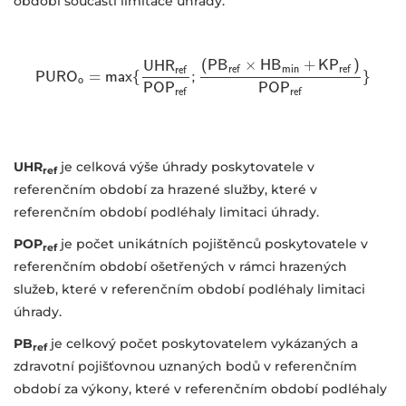
období součástí limitace úhrady.
×
(
P
B
H
B
+
K
P
)
U
H
R
m
i
n
r
e
f
r
e
f
r
e
f
{
}
P
P
U
U
R
R
O
O
o
=
=
m
a
m
x
{
a
U
x
H
R
r
e
f
P
O
P
;
r
e
f
;
(
P
B
r
e
f
×
H
B
m
i
n
+
K
P
r
e
f
)
P
O
P
r
e
f
o
P
O
P
P
O
P
r
e
f
r
e
f
UHR
je celková výše úhrady poskytovatele v
ref
referenčním období za hrazené služby, které v
referenčním období podléhaly limitaci úhrady.
POP
je počet unikátních pojištěnců poskytovatele v
ref
referenčním období ošetřených v rámci hrazených
služeb, které v referenčním období podléhaly limitaci
úhrady.
PB
je celkový počet poskytovatelem vykázaných a
ref
zdravotní pojišťovnou uznaných bodů v referenčním
období za výkony, které v referenčním období podléhaly