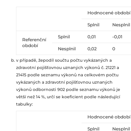
Hodnocené období
Splnil
Nesplni
Splnil
0,01
-0,01
Referenční
období
Nesplnil
0,02
0
v případě, žepodíl součtu počtu vykázaných a
zdravotní pojišťovnou uznaných výkonů č. 21221 a
21415 podle seznamu výkonů na celkovém počtu
vykázaných a zdravotní pojišťovnou uznaných
výkonů odbornosti 902 podle seznamu výkonů je
větší než 14 %, určí se koeficient podle následující
tabulky:
Hodnocené období
Splnil
Nesplni