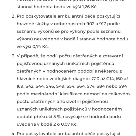
stanoví hodnota bodu ve výši 1,26 Kč.
Pro poskytovatele ambulantní péče poskytující
hrazené služby v odbornostech 902 a 917 podle
seznamu výkonů se pro výkony podle seznamu
výkonů neuvedené v bodě 1 stanoví hodnota bodu
ve výši 0,74 Kč.
V případě, že podíl počtu ošetřených a zdravotní
pojišťovnou uznaných unikátních pojištěnců
ošetřených v hodnoceném období s některou z
hlavních nebo vedlejších diagnóz G10 až G14, I60 až
I69, S42, S44, S46, S49, S54, S64, S74, S84 nebo S94
podle mezinárodní klasifikace nemocí na celkovém
počtu ošetřených
a zdravotní pojišťovnou
uznaných
unikátních pojištěnců v hodnoceném
období překročí 5 %, navyšuje se hodnota bodu
uvedená v bodě 2 o 0,07 Kč.
Pro poskytovatele ambulantní péče poskytující