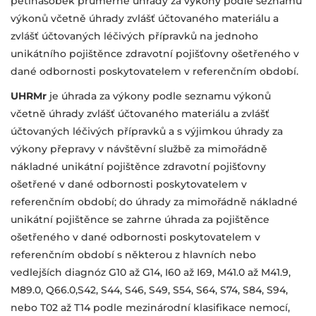
pětinásobek průměrné úhrady za výkony podle seznamu
výkonů včetně úhrady zvlášť účtovaného materiálu a
zvlášť účtovaných léčivých přípravků na jednoho
unikátního pojištěnce zdravotní pojišťovny ošetřeného v
dané odbornosti poskytovatelem v referenčním období.
UHRMr
je úhrada za výkony podle seznamu výkonů
včetně úhrady zvlášť účtovaného materiálu a zvlášť
účtovaných léčivých přípravků a s výjimkou úhrady za
výkony přepravy v návštěvní službě za mimořádně
nákladné unikátní pojištěnce zdravotní pojišťovny
ošetřené v dané odbornosti poskytovatelem v
referenčním období; do úhrady za mimořádně nákladné
unikátní pojištěnce se zahrne úhrada za pojištěnce
ošetřeného v dané odbornosti poskytovatelem v
referenčním období s některou z hlavních
nebo
vedlejších
diagnóz G10 až G14, I60 až I69, M41.0 až M41.9,
M89.0, Q66.0,S42, S44, S46, S49, S54, S64, S74, S84, S94,
nebo T02 až T14 podle mezinárodní klasifikace nemocí,