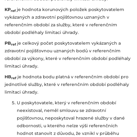
KP
je hodnota korunových položek poskytovatelem
ref
vykázaných a zdravotní pojišťovnou uznaných v
referenčním období za služby, které v referenčním
období podléhaly limitaci úhrady.
PB
je celkový počet poskytovatelem vykázaných a
ref
zdravotní pojišťovnou uznaných bodů v referenčním
období za výkony, které v referenčním období podléhaly
limitaci úhrady.
HB
je hodnota bodu platná v referenčním období pro
ref
jednotlivé služby, které v referenčním období podléhaly
limitaci úhrady.
U poskytovatele, který v referenčním období
neexistoval, neměl smlouvu se zdravotní
pojišťovnou, neposkytoval hrazené služby v dané
odbornosti, u kterého nelze výši referenčních
hodnot stanovit z důvodu, že vznikl v průběhu