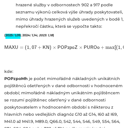
hrazené služby v odbornostech 902 a 917 podle
seznamu výkonů celková výše úhrady poskytovateli,
mimo úhrady hrazených služeb uvedených v bodě 1,
nepřekročí částku, která se vypočte takto:
(
2025: 1,09
; 2024: 1,14;
2023: 1,18
)
×
×
max
M
A
X
U
=
(
1
,
07
M
A
+
X
U
K
=
N
(
1
)
,
07
+
P
K
O
N
)
P
×
z
P
p
O
o
P
Z
z
p
o
P
Z
×
U
P
R
U
O
R
o
O
+
o
+
max
[
[
(
(
1
1
,
07
,
07
+
kde:
POPzpoMh
je počet mimořádně nákladných unikátních
pojištěnců ošetřených v dané odbornosti v hodnoceném
období; mimořádně nákladným unikátním pojištěncem
se rozumí pojištěnec ošetřený v dané odbornosti
poskytovatelem v hodnoceném období s některou z
hlavních
nebo vedlejších diagnóz
G10 až G14, I60 až I69,
M41.0 až M41.9, M89.0, Q66.0, S42, S44, S46, S49, S54, S64,