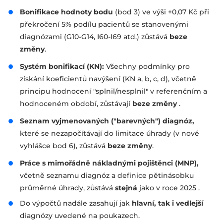
Bonifikace hodnoty bodu
(bod 3) ve výši +0,07 Kč při
překročení 5% podílu pacientů se stanovenými
diagnózami (G10-G14, I60-I69 atd.) zůstává
beze
změny
.
Systém bonifikací (KN):
Všechny podmínky pro
získání koeficientů navýšení (KN a, b, c, d), včetně
principu hodnocení "splnil/nesplnil" v referenčním a
hodnoceném období, zůstávají
beze změny
.
Seznam vyjmenovaných ("barevných") diagnóz,
které se nezapočítávají do limitace úhrady (v nové
vyhlášce bod 6), zůstává
beze změny
.
Práce s mimořádně nákladnými pojištěnci (MNP),
včetně seznamu diagnóz a definice pětinásobku
průměrné úhrady, zůstává
stejná
jako v roce 2025
.
Do výpočtů nadále zasahují jak
hlavní, tak i vedlejší
diagnózy uvedené na poukazech
.