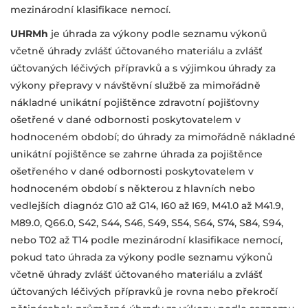
mezinárodní klasifikace nemocí.
UHRMh
je úhrada za výkony podle seznamu výkonů
včetně úhrady zvlášť účtovaného materiálu a zvlášť
účtovaných léčivých přípravků a s výjimkou úhrady za
výkony přepravy v návštěvní službě za mimořádně
nákladné unikátní pojištěnce zdravotní pojišťovny
ošetřené v dané odbornosti poskytovatelem v
hodnoceném období; do úhrady za mimořádně nákladné
unikátní pojištěnce se zahrne úhrada za pojištěnce
ošetřeného v dané odbornosti poskytovatelem v
hodnoceném období s některou z hlavních
nebo
vedlejších
diagnóz G10 až G14, I60 až I69, M41.0 až M41.9,
M89.0, Q66.0, S42, S44, S46, S49, S54, S64, S74, S84, S94,
nebo T02 až T14 podle mezinárodní klasifikace nemocí,
pokud tato úhrada za výkony podle seznamu výkonů
včetně úhrady zvlášť účtovaného materiálu a zvlášť
účtovaných léčivých přípravků je rovna nebo překročí