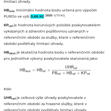
limitaci úhrady.
HB
minimální hodnota bodu určená pro výpočet
min
(
2025
: 0,70 Kč)
PUROo ve výši
0,66 Kč
.
KP
je hodnota korunových položek poskytovatelem
ref
vykázaných a zdravotní pojišťovnou uznaných v
referenčním období za služby, které v referenčním
období podléhaly limitaci úhrady.
HB
je skutečná hodnota bodu v referenčním období
skut
pro jednotlivé výkony poskytovatele stanovená jako:
U
H
R
r
e
f
×
H
H
B
B
s
k
u
t
=
=
H
H
B
B
r
e
f
×
U
H
R
r
e
f
P
B
r
e
f
×
H
B
r
e
f
+
K
P
r
e
f
s
k
u
t
r
e
f
×
P
B
H
B
+
K
P
r
e
f
r
e
f
r
e
f
Kde:
UHR
je celková výše úhrady poskytovatele v
ref
referenčním období za hrazené služby, které v
referenčním období podléhaly limitaci úhrady.