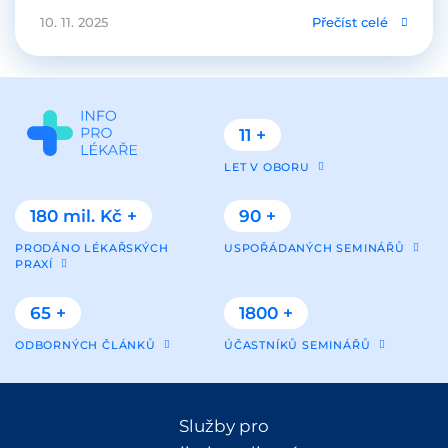
10. 11. 2025
Přečíst celé
11 +
LET V OBORU
180 mil. Kč +
90 +
PRODÁNO LÉKAŘSKÝCH
USPOŘÁDANÝCH SEMINÁŘŮ
PRAXÍ
65 +
1800 +
ODBORNÝCH ČLÁNKŮ
ÚČASTNÍKŮ SEMINÁŘŮ
Služby pro