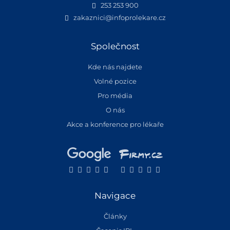
253 253 900
zakaznici@infoprolekare.cz
Společnost
Kde nás najdete
Volné pozice
Pro média
O nás
Akce a konference pro lékaře
Navigace
Články