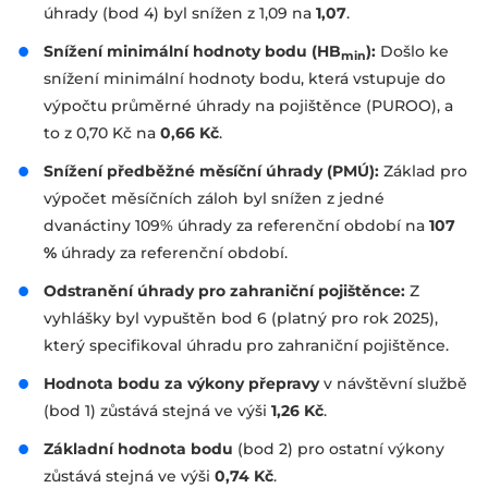
úhrady (bod 4) byl snížen z 1,09
na
1,07
.
Snížení minimální hodnoty bodu (HB
):
Došlo ke
min
snížení minimální hodnoty bodu, která vstupuje do
výpočtu průměrné úhrady na pojištěnce (PUROO), a
to z 0,70 Kč
na
0,66 Kč
.
Snížení předběžné měsíční úhrady (PMÚ):
Základ pro
výpočet měsíčních záloh byl snížen z jedné
dvanáctiny 109% úhrady za referenční období
na
107
%
úhrady za referenční období
.
Odstranění úhrady pro zahraniční pojištěnce:
Z
vyhlášky byl vypuštěn bod 6 (platný pro rok 2025),
který specifikoval úhradu pro zahraniční pojištěnce
.
Hodnota bodu za výkony přepravy
v návštěvní službě
(bod 1) zůstává stejná ve výši
1,26 Kč
.
Základní hodnota bodu
(bod 2) pro ostatní výkony
zůstává stejná ve výši
0,74 Kč
.