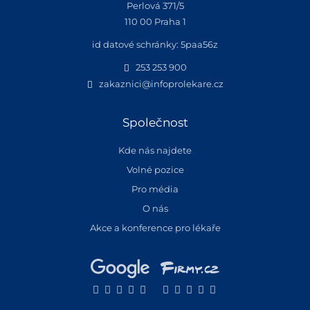
Perlová 371/5
110 00 Praha 1
id datové schránky: 5paa56z
253 253 900
zakaznici@infoprolekare.cz
Společnost
Kde nás najdete
Volné pozice
Pro média
O nás
Akce a konference pro lékaře