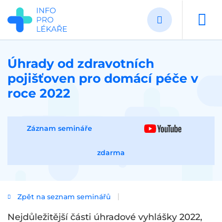
Přejít
k
hlavnímu
obsahu
Úhrady od zdravotních
pojišťoven pro domácí péče v
roce 2022
Záznam semináře
zdarma
Zpět na seznam seminářů
Nejdůležitější části úhradové vyhlášky 2022,