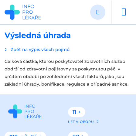
Přejít
k
hlavnímu
obsahu
Výsledná úhrada
Zpět na výpis všech pojmů
Celková částka, kterou poskytovatel zdravotních služeb
obdrží od zdravotní pojišťovny za poskytnutou péči v
určitém období po zohlednění všech faktorů, jako jsou
základní úhrady, bonifikace, regulace a případné sankce.
11 +
LET V OBORU