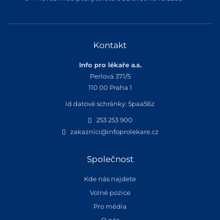
Kontakt
Info pro lékaře a.s.
Perlová 371/5
110 00 Praha 1
id datové schránky: 5paa56z
253 253 900
zakaznici@infoprolekare.cz
Společnost
Kde nás najdete
Volné pozice
Pro média
O nás