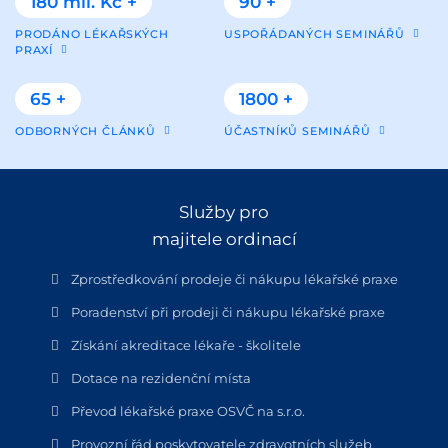
180 mil. Kč +
90 +
PRODÁNO LÉKAŘSKÝCH
USPOŘÁDANÝCH SEMINÁŘŮ
PRAXÍ
65 +
1800 +
ODBORNÝCH ČLÁNKŮ
ÚČASTNÍKŮ SEMINÁŘŮ
Služby pro
majitele ordinací
Zprostředkování prodeje či nákupu lékařské praxe
Poradenství při prodeji či nákupu lékařské praxe
Získání akreditace lékaře - školitele
Dotace na rezidenční místa
Převod lékařské praxe OSVČ na s.r.o.
Provozní řád poskytovatele zdravotních služeb