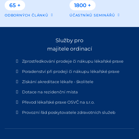
65 +
1800 +
ODBORNÝCH ČLÁNKŮ
ÚČASTNÍKŮ SEMINÁŘŮ
Služby pro
majitele ordinací
Zprostředkování prodeje či nákupu lékařské praxe
Poradenství při prodeji či nákupu lékařské praxe
Získání akreditace lékaře - školitele
Dotace na rezidenční místa
Převod lékařské praxe OSVČ na s.r.o.
Provozní řád poskytovatele zdravotních služeb