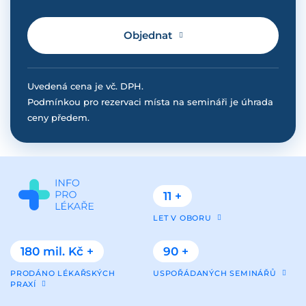
Objednat
Uvedená cena je vč. DPH.
Podmínkou pro rezervaci místa na semináři je úhrada
ceny předem.
11 +
LET V OBORU
180 mil. Kč +
90 +
PRODÁNO LÉKAŘSKÝCH
USPOŘÁDANÝCH SEMINÁŘŮ
PRAXÍ