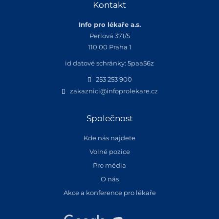
Kontakt
Info pro lékaře a.s.
Perlová 371/5
110 00 Praha 1
id datové schránky: 5paa56z
253 253 900
zakaznici@infoprolekare.cz
Společnost
Kde nás najdete
Volné pozice
Pro média
O nás
Akce a konference pro lékaře