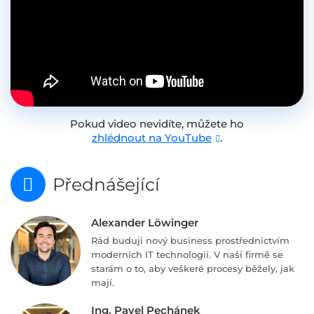
Pokud video nevidíte, můžete ho
zhlédnout na YouTube
.
Přednášející
Alexander Löwinger
Rád buduji nový business prostřednictvím
moderních IT technologií. V naší firmě se
starám o to, aby veškeré procesy běžely, jak
mají.
Ing. Pavel Pechánek