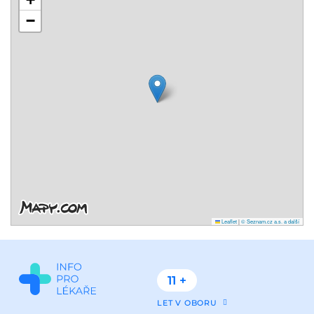
−
Leaflet
|
© Seznam.cz a.s. a další
11 +
LET V OBORU