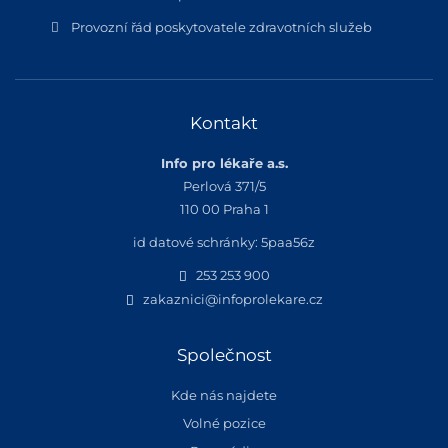
Provozní řád poskytovatele zdravotních služeb
Kontakt
Info pro lékaře a.s.
Perlová 371/5
110 00 Praha 1
id datové schránky: 5paa56z
253 253 900
zakaznici@infoprolekare.cz
Společnost
Kde nás najdete
Volné pozice