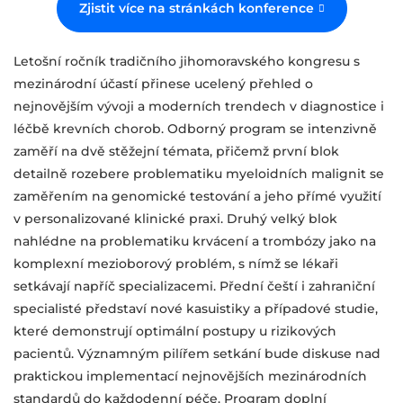
Zjistit více na stránkách konference
Letošní ročník tradičního jihomoravského kongresu s
mezinárodní účastí přinese ucelený přehled o
nejnovějším vývoji a moderních trendech v diagnostice i
léčbě krevních chorob. Odborný program se intenzivně
zaměří na dvě stěžejní témata, přičemž první blok
detailně rozebere problematiku myeloidních malignit se
zaměřením na genomické testování a jeho přímé využití
v personalizované klinické praxi. Druhý velký blok
nahlédne na problematiku krvácení a trombózy jako na
komplexní mezioborový problém, s nímž se lékaři
setkávají napříč specializacemi. Přední čeští i zahraniční
specialisté představí nové kasuistiky a případové studie,
které demonstrují optimální postupy u rizikových
pacientů. Významným pilířem setkání bude diskuse nad
praktickou implementací nejnovějších mezinárodních
standardů do každodenní péče. Program doplní