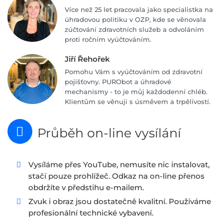
Více než 25 let pracovala jako specialistka na
úhradovou politiku v OZP, kde se věnovala
zúčtování zdravotních služeb a odvoláním
proti ročním vyúčtováním.
Jiří Řehořek
Pomohu Vám s vyúčtováním od zdravotní
pojišťovny. PURObot a úhradové
mechanismy - to je můj každodenní chléb.
Klientům se věnuji s úsměvem a trpělivostí.
Průběh on-line vysílání
Vysíláme přes YouTube, nemusíte nic instalovat,
stačí pouze prohlížeč. Odkaz na on-line přenos
obdržíte v předstihu e-mailem.
Zvuk i obraz jsou dostatečně kvalitní. Používáme
profesionální technické vybavení.