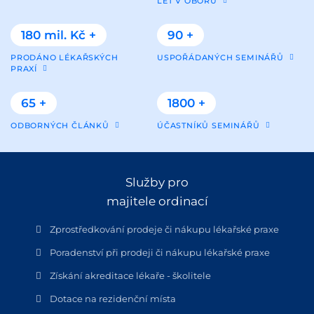
LET V OBORU
180 mil. Kč +
90 +
PRODÁNO LÉKAŘSKÝCH
USPOŘÁDANÝCH SEMINÁŘŮ
PRAXÍ
65 +
1800 +
ODBORNÝCH ČLÁNKŮ
ÚČASTNÍKŮ SEMINÁŘŮ
Služby pro
majitele ordinací
Zprostředkování prodeje či nákupu lékařské praxe
Poradenství při prodeji či nákupu lékařské praxe
Získání akreditace lékaře - školitele
Dotace na rezidenční místa