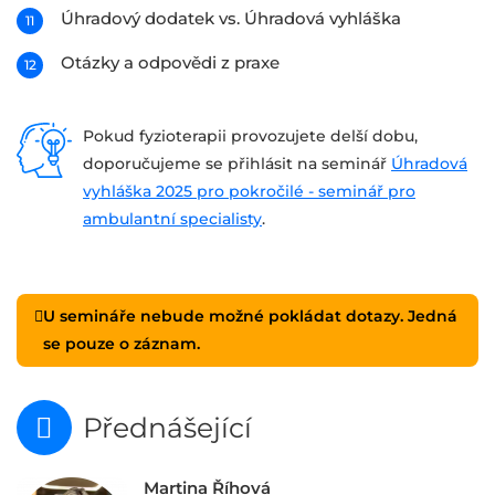
Úhradový dodatek vs. Úhradová vyhláška
Otázky a odpovědi z praxe
Pokud fyzioterapii provozujete delší dobu,
doporučujeme se přihlásit na seminář
Úhradová
vyhláška 2025 pro pokročilé - seminář pro
ambulantní specialisty
.
U semináře nebude možné pokládat dotazy. Jedná
se pouze o záznam.
Přednášející
Martina Říhová