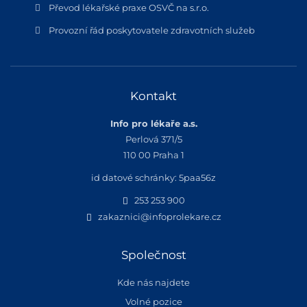
Převod lékařské praxe OSVČ na s.r.o.
Provozní řád poskytovatele zdravotních služeb
Kontakt
Info pro lékaře a.s.
Perlová 371/5
110 00 Praha 1
id datové schránky: 5paa56z
253 253 900
zakaznici@infoprolekare.cz
Společnost
Kde nás najdete
Volné pozice