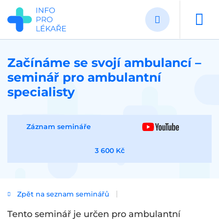
Přejít
k
hlavnímu
obsahu
Začínáme se svojí ambulancí –
seminář pro ambulantní
specialisty
Záznam semináře
3 600 Kč
Zpět na seznam seminářů
Tento seminář je určen pro ambulantní