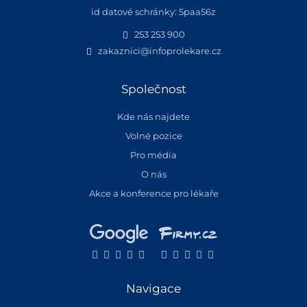
id datové schránky: 5paa56z
253 253 900
zakaznici@infoprolekare.cz
Společnost
Kde nás najdete
Volné pozice
Pro média
O nás
Akce a konference pro lékaře
Navigace