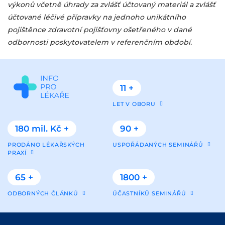
výkonů včetně úhrady za zvlášť účtovaný materiál a zvlášť
účtované léčivé přípravky na jednoho unikátního
pojištěnce zdravotní pojišťovny ošetřeného v dané
odbornosti poskytovatelem v referenčním období.
11 +
LET V OBORU
180 mil. Kč +
90 +
PRODÁNO LÉKAŘSKÝCH
USPOŘÁDANÝCH SEMINÁŘŮ
PRAXÍ
65 +
1800 +
ODBORNÝCH ČLÁNKŮ
ÚČASTNÍKŮ SEMINÁŘŮ