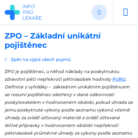
Přejít
k
hlavnímu
obsahu
ZPO – Základní unikátní
pojištěnec
Zpět na výpis všech pojmů
ZPO je pojištěnec, u něhož náklady na poskytnutou
zdravotní péči nepřekročí pětinásobek hodnoty
PURO
.
Definice z vyhlášky – základním unikátním pojištěncem
se rozumí pojištěnec ošetřený v dané odbornosti
poskytovatelem v hodnoceném období, pokud úhrada za
jemu poskytnuté výkony podle seznamu výkonů včetně
úhrady za zvlášť účtovaný materiál a zvlášť účtované
léčivé přípravky v hodnoceném období nepřekročí
pětinásobek průměrné úhrady za výkony podle seznamu