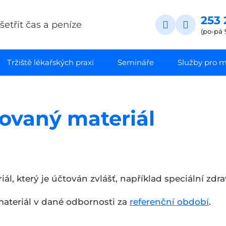
253 
etřit čas a peníze
(po-pá 
Tržiště lékařských praxí
Semináře
Služby pro ma
tovaný materiál
iál, který je účtován zvlášť, například speciální zd
materiál v dané odbornosti za
referenční období
.