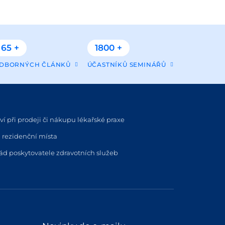
65 +
1800 +
DBORNÝCH ČLÁNKŮ
ÚČASTNÍKŮ SEMINÁŘŮ
í při prodeji či nákupu lékařské praxe
 rezidenční místa
řád poskytovatele zdravotních služeb