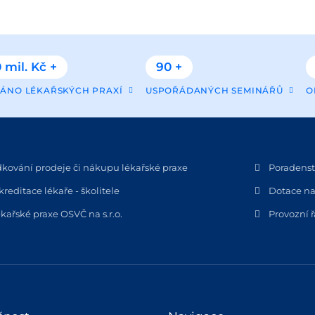
 mil. Kč +
90 +
ÁNO LÉKAŘSKÝCH PRAXÍ
USPOŘÁDANÝCH SEMINÁŘŮ
O
dkování prodeje či nákupu lékařské praxe
Poradenstv
kreditace lékaře - školitele
Dotace na
kařské praxe OSVČ na s.r.o.
Provozní 