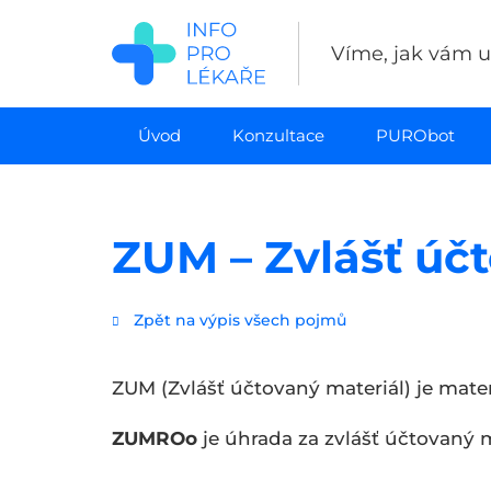
Přejít
k
Víme, jak vám uš
hlavnímu
obsahu
Úvod
Konzultace
PURObot
ZUM – Zvlášť úč
Zpět na výpis všech pojmů
ZUM (Zvlášť účtovaný materiál) je mater
ZUMROo
je úhrada za zvlášť účtovaný 