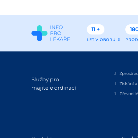
11 +
180
LET V OBORU
PROD
Zprostře
Služby pro
Získání a
majitele ordinací
Převod lé