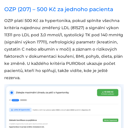
OZP (207) – 500 Kč za jednoho pacienta
OZP platí 500 Kč za hypertonika, pokud splníte všechna
kritéria najednou: změřený LDL (81527) a signální výkon
11311 pro LDL pod 3,0 mmol/l, systolický TK pod 140 mmHg
(signální výkon 17711), nefrologický parametr (kreatinin,
cystatin C nebo albumin v moči) a záznam o rizikových
faktorech v dokumentaci kouření, BMI, pohyb, dieta, plán
ke změně. U každého kritéria PURObot ukazuje počet
pacientů, kteří ho splňují, takže vidíte, kde je ještě
rezerva.