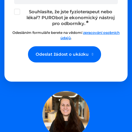
Souhlasíte, že jste fyzioterapeut nebo
lékař? PURObot je ekonomický nástroj
pro odborníky.
Odesláním formuláře berete na vědomí
zpracování osobních
údajů
.
Odeslat žádost o ukázku