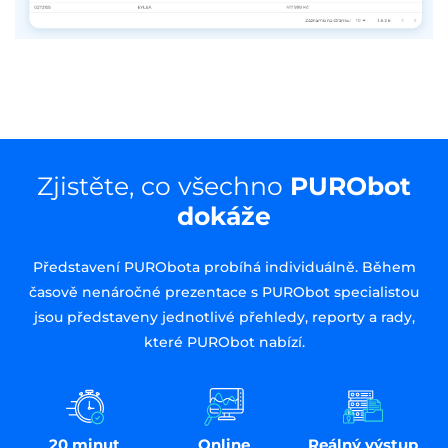
Zjistěte, co všechno
PURObot
dokáže
Představení PURObota probíhá individuálně. Během
časově nenáročné prezentace s PURObot specialistou
jsou představeny jednotlivé přehledy, reporty a rady,
které PURObot nabízí.
20 minut
Online
Reálný výstup