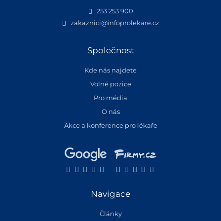
253 253 900
zakaznici@infoprolekare.cz
Společnost
Kde nás najdete
Volné pozice
Pro média
O nás
Akce a konference pro lékaře
Navigace
Články