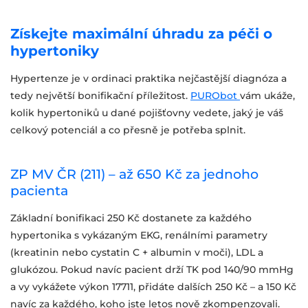
Získejte maximální úhradu za péči o
hypertoniky
Hypertenze je v ordinaci praktika nejčastější diagnóza a
tedy největší bonifikační příležitost.
PURObot
vám ukáže,
kolik hypertoniků u dané pojišťovny vedete, jaký je váš
celkový potenciál a co přesně je potřeba splnit.
ZP MV ČR (211) – až 650 Kč za jednoho
pacienta
Základní bonifikaci 250 Kč dostanete za každého
hypertonika s vykázaným EKG, renálními parametry
(kreatinin nebo cystatin C + albumin v moči), LDL a
glukózou. Pokud navíc pacient drží TK pod 140/90 mmHg
a vy vykážete výkon 17711, přidáte dalších 250 Kč – a 150 Kč
navíc za každého, koho jste letos nově zkompenzovali.