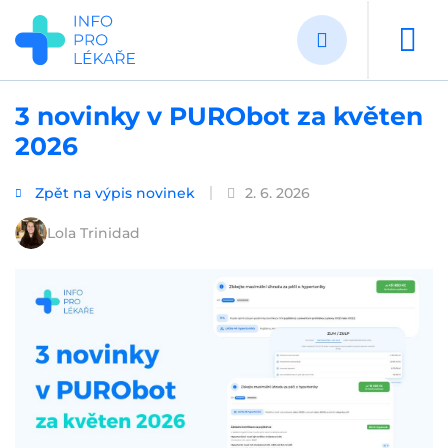
Přejít
k
hlavnímu
obsahu
3 novinky v PURObot za květen
2026
Zpět na výpis novinek
2. 6. 2026
Lola Trinidad