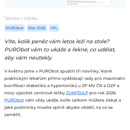
Témata v článku
PURObot
Rok 2026
VPL
Víte, kolik peněz vám letos leží na stole?
PURObot vám to ukáže a řekne, co udělat,
aby vám neutekly.
V květnu jsme v PURObot spustili tři novinky, které
praktickým lékařům přímo vydělávají: rady pro maximální
bonifikaci diabetiků a hypertoniků u ZP MV ČR a OZP a
nový výpočet centrové léčby
ZUM
/
ZULP
pro rok 2026.
PURObot
vám vždy ukáže, kolik celkem můžete získat a
jaké podmínky musíte splnit abyste věděli, na co se
zaměřit.