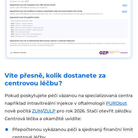
Víte přesně, kolik dostanete za
centrovou léčbu?
Pokud poskytujete péči vázanou na specializovaná centra
například intravitreální injekce v oftalmologii
PURObot
nově počítá
ZUM
/
ZULP
pro rok 2026. Stačí otevřít záložku
Centrová léčba a okamžitě uvidíte:
Přepočtenou vykázanou péči a sjednaný finanční limit
centrové léčby.