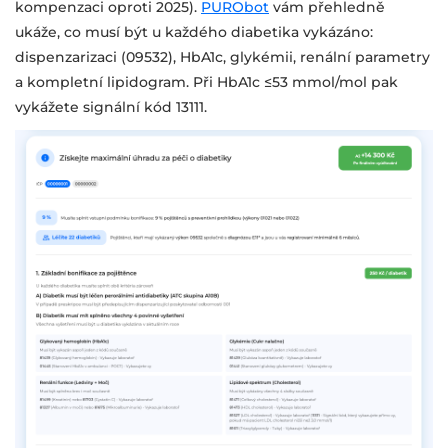
kompenzaci oproti 2025).
PURObot
vám přehledně
ukáže, co musí být u každého diabetika vykázáno:
dispenzarizaci (09532), HbA1c, glykémii, renální parametry
a kompletní lipidogram. Při HbA1c ≤53 mmol/mol pak
vykážete signální kód 13111.