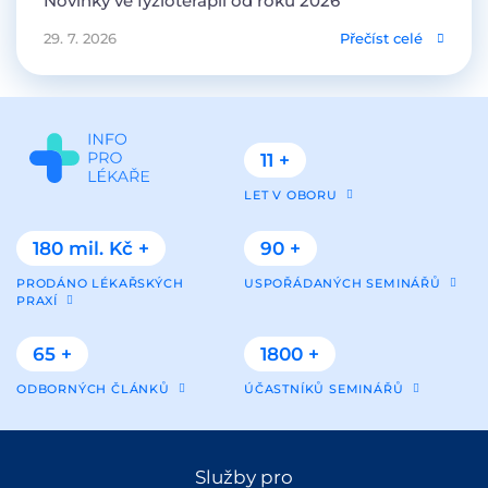
Novinky ve fyzioterapii od roku 2026
29. 7. 2026
Přečíst celé
11 +
LET V OBORU
180 mil. Kč +
90 +
PRODÁNO LÉKAŘSKÝCH
USPOŘÁDANÝCH SEMINÁŘŮ
PRAXÍ
65 +
1800 +
ODBORNÝCH ČLÁNKŮ
ÚČASTNÍKŮ SEMINÁŘŮ
Služby pro