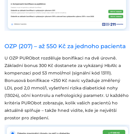
OZP (207) – až 550 Kč za jednoho pacienta
U OZP PURObot rozděluje bonifikaci na dvě úrovně.
Základní bonus 300 Kč dostanete za vykázaný HbA1c a
kompenzaci pod 53 mmol/mol (signální kód 13111).
Bonusová bonifikace +250 Kč navíc vyžaduje změřený
LDL pod 2,0 mmol/l, vyšetření rizika diabetické nohy
(13024), oční kontrolu a nefrologický parametr. U každého
kritéria PURObot zobrazuje, kolik vašich pacientů ho
aktuálně splňuje – takže hned vidíte, kde je největší
prostor pro zlepšení.