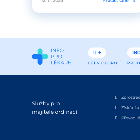
12. 11. 2025
Přečíst celé
11 +
180
LET V OBORU
PROD
Zprostře
Služby pro
Získání a
majitele ordinací
Převod lé