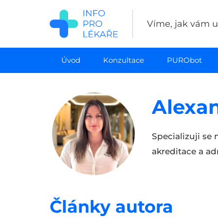
Přejít
k
Víme, jak vám uš
hlavnímu
obsahu
Úvod
Konzultace
PURObot
Alexan
Specializuji se
akreditace a ad
Články autora