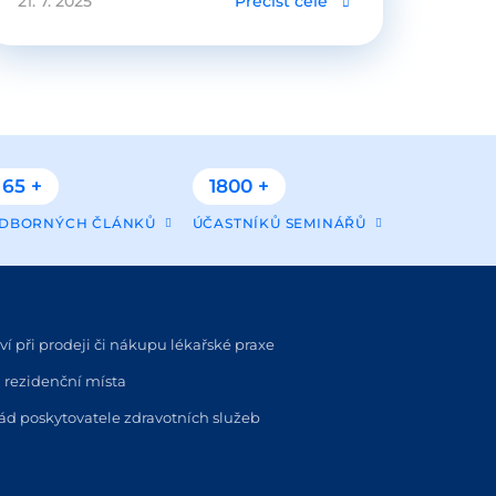
21. 7. 2025
Přečíst celé
65 +
1800 +
DBORNÝCH ČLÁNKŮ
ÚČASTNÍKŮ SEMINÁŘŮ
í při prodeji či nákupu lékařské praxe
 rezidenční místa
řád poskytovatele zdravotních služeb