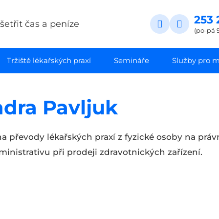
253 
etřit čas a peníze
(po-pá 9
Tržiště lékařských praxí
Semináře
Služby pro ma
dra Pavljuk
 na převody lékařských praxí z fyzické osoby na práv
ministrativu při prodeji zdravotnických zařízení.