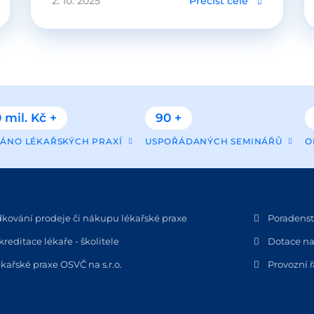
2. 10. 2025
Přečíst celé
 mil. Kč +
90 +
ÁNO LÉKAŘSKÝCH PRAXÍ
USPOŘÁDANÝCH SEMINÁŘŮ
O
dkování prodeje či nákupu lékařské praxe
Poradenstv
kreditace lékaře - školitele
Dotace na
kařské praxe OSVČ na s.r.o.
Provozní 