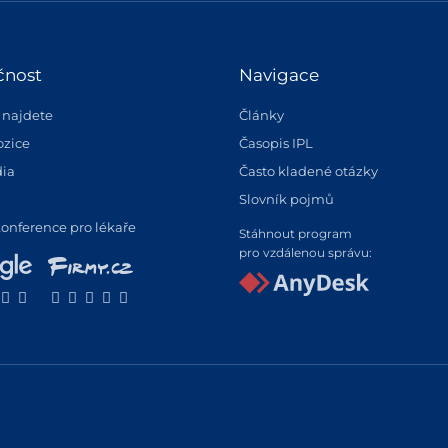
čnost
Navigace
 najdete
Články
ozice
Časopis IPL
ia
Často kladené otázky
Slovník pojmů
konference pro lékaře
Stáhnout program
pro vzdálenou správu: