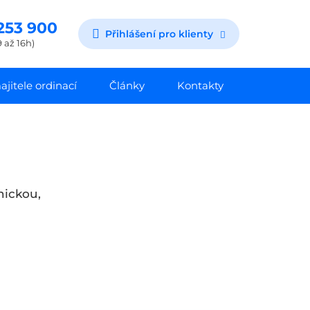
253 900
Přihlášení pro klienty
 až 16h)
jitele ordinací
Články
Kontakty
nickou,