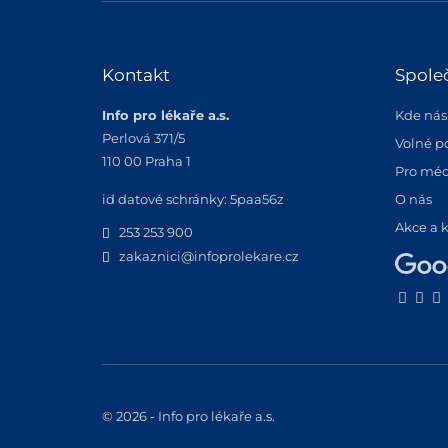
Kontakt
Spole
Info pro lékaře a.s.
Kde nás
Perlová 371/5
Volné p
110 00 Praha 1
Pro méd
id datové schránky: 5paa56z
O nás
Akce a 
253 253 900
zakaznici@infoprolekare.cz
© 2026 - Info pro lékaře a.s.