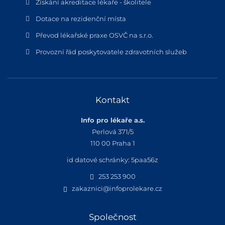
Získání akreditace lékaře - školitele
Dotace na rezidenční místa
Převod lékařské praxe OSVČ na s.r.o.
Provozní řád poskytovatele zdravotních služeb
Kontakt
Info pro lékaře a.s.
Perlová 371/5
110 00 Praha 1
id datové schránky: 5paa56z
253 253 900
zakaznici@infoprolekare.cz
Společnost