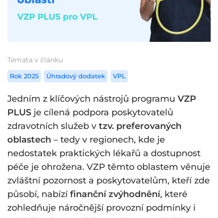
Témata v článku
Rok 2025
Úhradový dodatek
VPL
Jedním z klíčových nástrojů programu
VZP
PLUS
je cílená podpora poskytovatelů
zdravotních služeb v
tzv. preferovaných
oblastech
– tedy v regionech, kde je
nedostatek praktických lékařů a dostupnost
péče je ohrožena. VZP těmto oblastem věnuje
zvláštní pozornost a poskytovatelům, kteří zde
působí, nabízí
finanční zvýhodnění
, které
zohledňuje náročnější provozní podmínky i