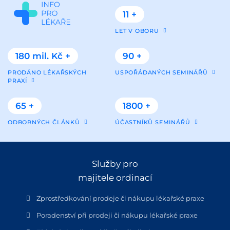
11 +
LET V OBORU
180 mil. Kč +
90 +
PRODÁNO LÉKAŘSKÝCH
USPOŘÁDANÝCH SEMINÁŘŮ
PRAXÍ
65 +
1800 +
ODBORNÝCH ČLÁNKŮ
ÚČASTNÍKŮ SEMINÁŘŮ
Služby pro
majitele ordinací
Zprostředkování prodeje či nákupu lékařské praxe
Poradenství při prodeji či nákupu lékařské praxe