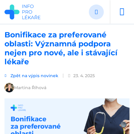
Přejít
k
hlavnímu
obsahu
Bonifikace za preferované
oblasti: Významná podpora
nejen pro nové, ale i stávající
lékaře
Zpět na výpis novinek
23. 4. 2025
Martina Říhová