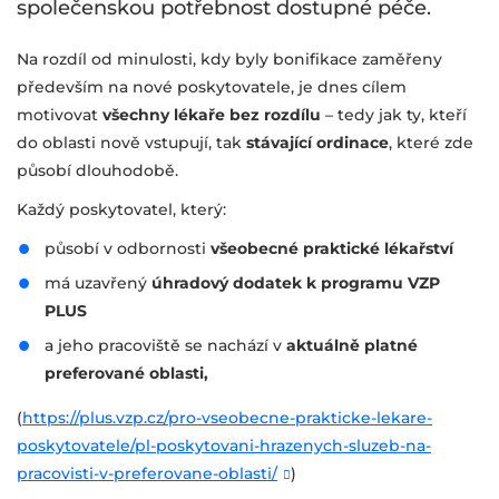
společenskou potřebnost dostupné péče.
Na rozdíl od minulosti, kdy byly bonifikace zaměřeny
především na nové poskytovatele, je dnes cílem
motivovat
všechny lékaře bez rozdílu
– tedy jak ty, kteří
do oblasti nově vstupují, tak
stávající ordinace
, které zde
působí dlouhodobě.
Každý poskytovatel, který:
působí v odbornosti
všeobecné praktické lékařství
má uzavřený
úhradový dodatek k programu VZP
PLUS
a jeho pracoviště se nachází v
aktuálně platné
preferované oblasti,
(
https://plus.vzp.cz/pro-vseobecne-prakticke-lekare-
poskytovatele/pl-poskytovani-hrazenych-sluzeb-na-
pracovisti-v-preferovane-oblasti/
)